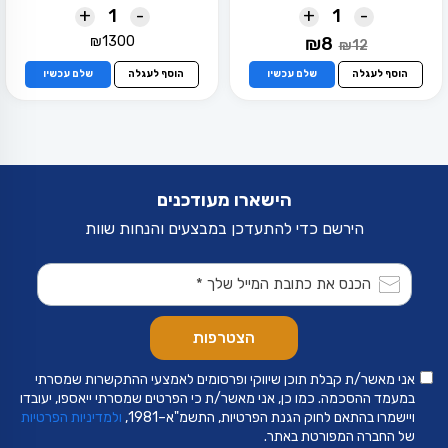
+
-
+
-
המחיר
המחיר
₪
1300
₪
8
₪
12
המקורי
הנוכחי
היה:
הוא:
הוסף לעגלה
שלם עכשיו
הוסף לעגלה
שלם עכשיו
₪8.
₪12.
הישארו מעודכנים
הירשם כדי להתעדכן במבצעים והנחות שוות
אני מאשר/ת קבלת תוכן שיווקי ופרסומים לאמצעי ההתקשרות שמסרתי
במעמד ההסכמה. כמו כן, אני מאשר/ת כי הפרטים שמסרתי ייאספו, יעובדו
ויישמרו בהתאם לחוק הגנת הפרטיות, התשמ"א–1981,
ולמדיניות הפרטיות
של החברה המפורטת באתר.