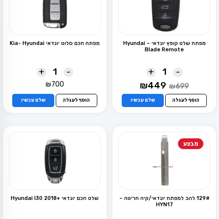
מפתח שלט קופץ יונדאי – Hyundai
מפתח חכם סלוט יונדאי Kia- Hyundai
Blade Remote
+
-
+
-
המחיר
המחיר
₪
700
₪
449
₪
699
המקורי
הנוכחי
היה:
הוא:
הוסף לעגלה
שלם עכשיו
הוסף לעגלה
שלם עכשיו
₪449.
₪699.
מבצע
129# להב למפתח יונדאי/קיה חריטה –
שלט חכם יונדאי +Hyundai I30 2018
HYN17