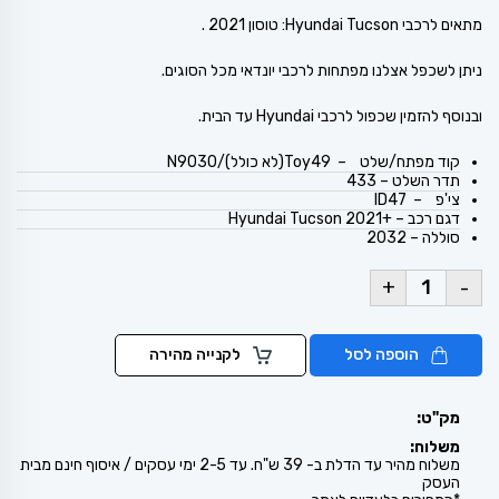
מתאים לרכבי Hyundai Tucson: טוסון 2021 .
ניתן לשכפל אצלנו מפתחות לרכבי יונדאי מכל הסוגים.
ובנוסף להזמין שכפול לרכבי Hyundai עד הבית.
קוד מפתח/שלט – Toy49(לא כולל)/N9030
תדר השלט – 433
צי'פ – ID47
דגם רכב – +Hyundai Tucson 2021
סוללה – 2032
+
-
הוספה לסל
לקנייה מהירה
מק"ט:
משלוח:
משלוח מהיר עד הדלת ב- 39 ש"ח. עד 2-5 ימי עסקים / איסוף חינם מבית
העסק