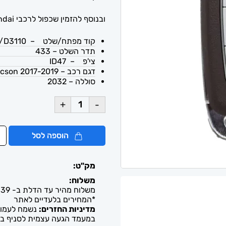
ובנוסף להזמין שכפול לרכבי Hyundai עד הבית.
קוד מפתח/שלט – Toy49/D3110
תדר השלט – 433
צי'פ – ID47
דגם רכב – 2017-2019 Hyundai Tucson
סוללה – 2032
+
-
הוספה לסל
מק"ט:
משלוח:
משלוח מהיר עד הדלת ב- 39 ש"ח. עד 2-5 ימי עסקים / איסוף חינם מבית העסק
*המחירים בלעדיים לאתר
מדיניות החזרים:
נשמח לעמוד 
במעמד הגעה עצמית לסניף בל