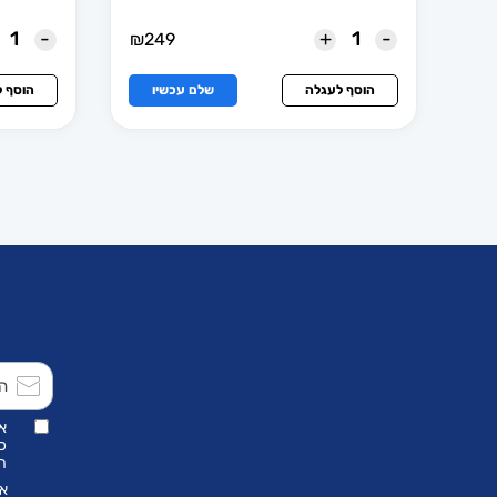
-
+
-
₪
249
הוסף לעגלה
שלם עכשיו
הוסף 
א
כ
הת
אנ