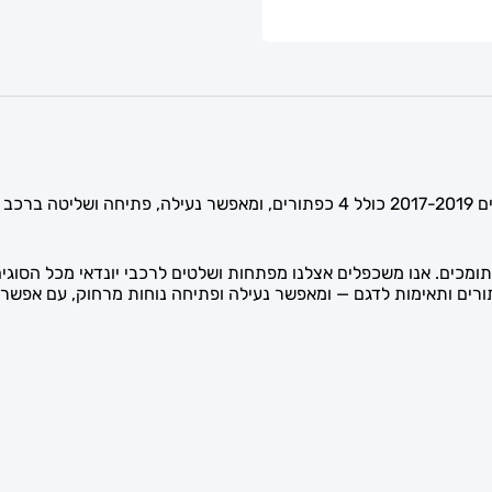
השלט החכם לרכב יונדאי טוסון (Hyundai Tucson) מהשנים 2017-2019 כולל 4 כפתורים