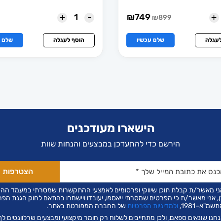
+
-
+
₪
749
₪
899
המחיר
המחיר
הנוכחי
המקורי
הוא:
היה:
לעגלה
שלם עכשיו
הוסף לעגלה
שלם ע
₪899.
₪749.
הישארו מעודכנים
הירשם כדי להתעדכן במבצעים והנחות שוות
ני מאשר/ת קבלת תוכן שיווקי ופרסומים לאמצעי ההתקשרות שמסרתי במעמד הה
ן, אני מאשר/ת כי הפרטים שמסרתי ייאספו, יעובדו ויישמרו בהתאם לחוק הגנת הפר
שמ"א–1981,
ולמדיניות הפרטיות
של החברה המפורטת באתר.
חנו שונאים ספאם, ולכן מתחייבים לשלוח רק חומר מיקצועי ומבצעים שרלוונטים לך