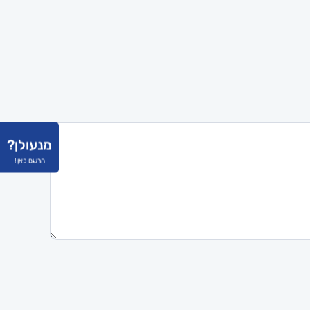
מנעולן?
הרשם כאן !