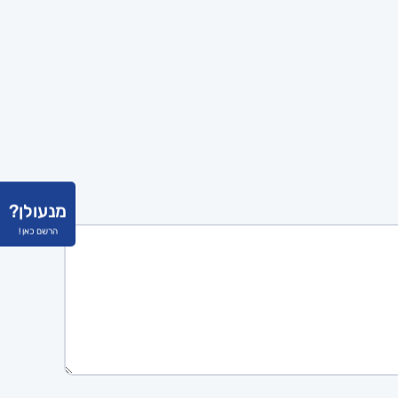
מנעולן?
הרשם כאן !