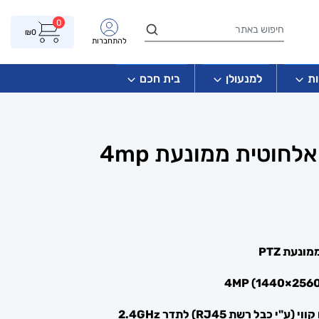
0
₪
0
להתחברות
ת
למנעולן
בית חכם
מצלמת אבטחה אלחוטית ממונעת 4mp
מונעת
PTZ
 קווי (ע"י כבל רשת
RJ45
) לתדר
2.4GHz