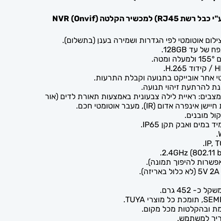
ע"י כבל רשת
RJ45
) למכשיר הקלטה
(Onvif)
NVR
טי אחר אובייקט בתנועה וקבלת התרעות.
ת להרתעת זיהוי תנועה.
טר) בשלושה מצבים: ראיית לילה צבעונית באמצעות תאורת לדים (אור
אדום (IR), מעבר אוטומטי חכם.
קול מובנים.
במים ואבק תקן IP65.
פשרות להיפוך תמונה).
ת ובהקלטות מכל מקום.
ריך למשתמש.