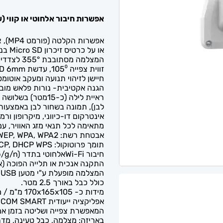
אפשרות חיבור אלחוטי או קווי (
אפשרות הקלטה (פורמט MP4), צילום אוטומטי לפי הגדרות ושמירה בענן (בתשלום).
או על כרטיס זיכרון Micro SD בנפח של עד 128GB.
המצלמה מסתובבת 355° לצדדים 155° ולמעלה ומטה.
זווית צפייה 105⁰, עדשת HD 6mm / קידוד H.265.
חיישן לזיהוי תנועה ומעקב אוטומ
הגנה אקטיבית- נורות פלאש מובנ
ראיית לילה (כ-15מ
לבן), תמונה בשחור לבן באמצעות חיישן אינפרה 
אינטרקום דו-כיווני, מיקרופון ורמ
מתאימה לכל תנאי מזג האוויר, עמיד 
אבטחת רשת: WEP, WPA, WPA2.
תומך פרוטוקול: IP, TCP, DHCP WPS.
חיבור Wi-Fiאלחוטי בתדר 2.4GHz (802.11 b/g/n).
התקנה אנכית או תלייה הפוכה (א
המצלמה מופעלת ע"י מטען 5V 2A USB (לא כלול באריזה).
כולל כבל באורך 2.5 מטר.
מידות כ- 170x165x105 מ"מ / משקל כ- 452 גרם.
אפליקציה ייעודית SEMICOM SMART, תומכת כל מוצרי TUYA.
המאפשרת צפייה ושליטה בזמן אמ
באריזה: מצלמה, כבל טעינה, מד