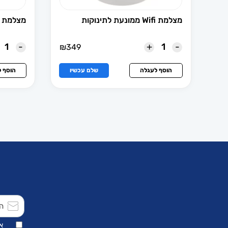
מצלמת Wifi ממונעת לתינוקות
מצלמת ip ממונעת
-
+
-
₪
349
הוסף לעגלה
שלם עכשיו
הוסף 
א