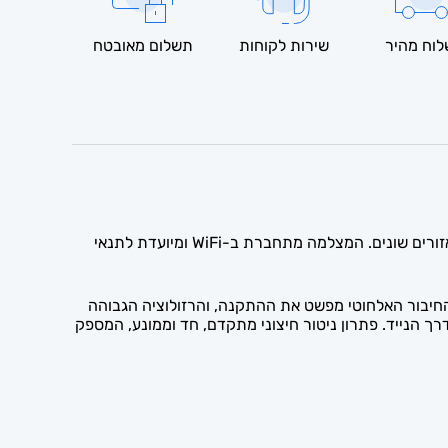
וח מהיר
שירות לקוחות
תשלום מאובטח
מצלמת האבטחה האלחוטית הממונעת (PTZ) בעלת רזולוציה של 4MP מספקת תמונה חדה וברורה ומאפשרת סיבוב ומעקב אחר אזורים שונים. המצלמה מתחברת ב-WiFi ומיועדת לתנאי
למה אחת. החיבור האלחוטי מפשט את ההתקנה, והרזולוציה הגבוהה
הנייד. פתרון ניטור חיצוני מתקדם, חד וממונע, המספק