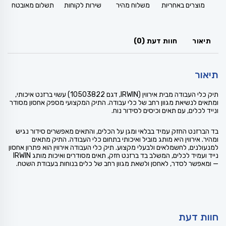
מוצרים באחריות
משלוח מהיר
שירות לקוחות
תשלום מאובטח
תיאור
חוות דעת (0)
תיאור
תיק כלי העבודה מבית אירווין (IRWIN, דגם 10503822) עשוי ברזנט איכותי,
ומתאים לנשיאת מגוון רחב של כלי עבודה. התיק המקצועי מספק אחסון מסודר
ונייד לכלים, עם תאים וכיסים לסידור נוח.
בד הברזנט החזק עמיד בבלאי ומגן על הכלים, והתאים מאפשרים סידור נגיש
ומהיר. אירווין היא מותג מוביל ואיכותי בתחום כלי העבודה. התיק מתאים
למנעולנים, לחשמלאים ולבעלי מקצוע. תיק כלי העבודה אירווין הוא פתרון אחסון
נייד ועמיד לכלים, המשלב בד ברזנט חזק, תאים מסודרים ואיכות מותג IRWIN
— ומאפשר לסדר, לאחסן ולשאת מגוון רחב של כלים בנוחות בעבודת השטח.
חוות דעת