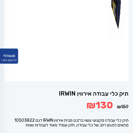
מנעולן?
הרשם כאן !
תיק כלי עבודה אירווין IRWIN
המחיר
המחיר
₪
130
המקורי
הנוכחי
₪
159
היה:
הוא:
₪130.
₪159.
תיק כלי עבודה מקצועי עשוי ברזנט מבית אירווין IRWIN דגם 10503822
מתאים למגוון רחב של כלי עבודה, חזק ועמיד מאוד לעבודות שטח