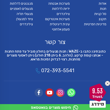
אודות
מערכות אבטחה
מנגנונים לדלתות
חנות
ידיות לדלתות
מנעולים לאופניים
סל קניות
צילינדרים
מנעולי תליה
תקנון
מערכות אינטרקום
ציוד למנעולן
מדיניות הפרטיות
עינית דיגיטלית
צילינדרים
פעמון אלחוטי
צור קשר
כתובתינו: כתבו ב-WAZE : חנות מנעולים בחולון מוביל עד פתח החנות
- אנחנו קומת קרקע. (הלהב, 6 ביתן 218 חולון) ניתן לאסוף מוצרים
מהחנות, רצוי לבדוק זמינות מראש.
072-393-5541
9.53
חיפוש מוצרים בוואטסאפ
© כל הזכויות שמורות 2018
פיתוח ועיצוב חנויות און ליין