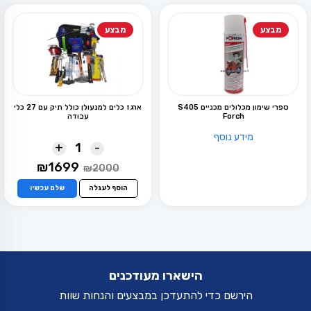
מבצע
מבצע
ספרי שימון מכלולים מכניים S405
ארגז כלים למנעולן כולל תיק עם 27 כלי
Forch
עבודה
מידע נוסף
+
-
המחיר
המחיר
₪
1699
₪
2000
המקורי
הנוכחי
היה:
הוא:
הוסף לעגלה
שלם עכשיו
₪1699.
₪2000.
הישארו מעודכנים
הירשם כדי להתעדכן במבצעים והנחות שוות