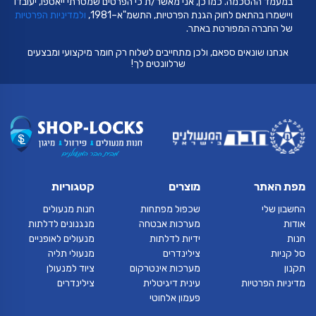
במעמד ההסכמה. כמו כן, אני מאשר/ת כי הפרטים שמסרתי ייאספו, יעובדו
ויישמרו בהתאם לחוק הגנת הפרטיות, התשמ"א–1981,
ולמדיניות הפרטיות
של החברה המפורטת באתר.
אנחנו שונאים ספאם, ולכן מתחייבים לשלוח רק חומר מיקצועי ומבצעים
שרלוונטים לך!
מפת האתר
מוצרים
קטגוריות
החשבון שלי
שכפול מפתחות
חנות מנעולים
אודות
מערכות אבטחה
מנגנונים לדלתות
חנות
ידיות לדלתות
מנעולים לאופניים
סל קניות
צילינדרים
מנעולי תליה
תקנון
מערכות אינטרקום
ציוד למנעולן
מדיניות הפרטיות
עינית דיגיטלית
צילינדרים
פעמון אלחוטי