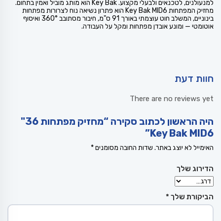
למנעולנים, לטכנאים ולבעלי מקצוע. Key Bak הוא מותג מוביל ואמין בתחום.
מחזיק המפתחות Key Bak MID6 הוא פתרון נשיאה נוח לצרורות מפתחות
בינוניים, המשלב חוט עוצמתי באורך 91 ס"מ, חיבור מסתובב 360° ואיסוף
אוטומטי — ומונע אובדן מפתחות ומקל על העבודה.
חוות דעת
There are no reviews yet
היה הראשון לכתוב סקירה “מחזיק מפתחות 36"
Key Bak MID6”
האימייל לא יוצג באתר.
שדות החובה מסומנים
*
הדירוג שלך
הביקורת שלך
*