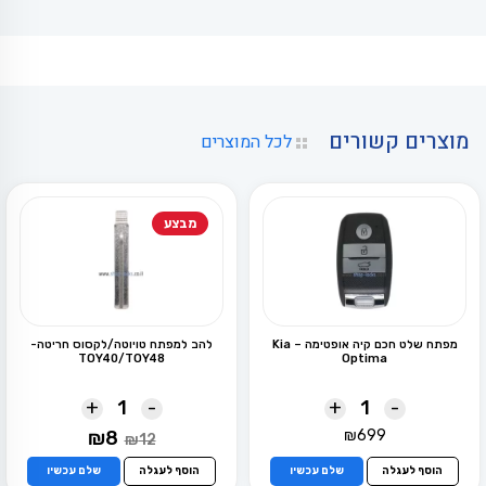
מוצרים קשורים
לכל המוצרים
מבצע
מפתח שלט חכם קיה אופטימה – Kia
להב למפתח טויוטה/לקסוס חריטה-
TOY40/TOY48
Optima
+
-
+
-
המחיר
המחיר
₪
8
₪
699
₪
12
המקורי
הנוכחי
היה:
הוא:
הוסף לעגלה
שלם עכשיו
הוסף לעגלה
שלם עכשיו