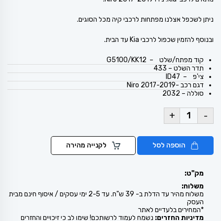
ניתן לשכפל אצלנו מפתחות לרכבי קיה מכל הסוגים.
ובנוסף להזמין שכפול לרכבי Kia עד הבית.
קוד מפתח/שלט – G5100/KK12
תדר השלט – 433
צי'פ – ID47
דגם רכב -Niro 2017-2019
סוללה – 2032
+
-
הוספה לסל
לקנייה מהירה
מק"ט:
משלוח:
משלוח מהיר עד הדלת ב- 39 ש"ח. עד 2-5 ימי עסקים / איסוף חינם מבית
העסק
*המחירים בלעדיים לאתר
מדיניות החזרים:
נשמח לעמוד לרשותכם! שימו לב כי זיכויים והחזרים