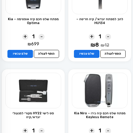
להב למפתח יונדאי/ קיה חריטה –
מפתח שלט חכם קיה אופטימה – Kia
Optima
HU134
+
-
+
-
המחיר
המחיר
₪
699
₪
8
₪
12
המקורי
הנוכחי
היה:
הוא:
הוסף לעגלה
שלם עכשיו
הוסף לעגלה
שלם עכשיו
₪8.
₪12.
מפתח שלט חכם קיה נירו – Kia Niro
סט לישי HY22 מקורי למנעולי
Keyless Remote
יונדאי,קיה
+
-
+
-