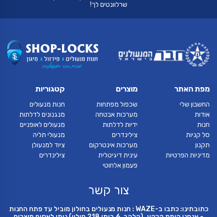
שרלוונטים לך!
מפת האתר
מוצרים
קטגוריות
החשבון שלי
שכפול מפתחות
חנות מנעולים
אודות
מערכות אבטחה
מנגנונים לדלתות
חנות
ידיות לדלתות
מנעולים לאופניים
סל קניות
צילינדרים
מנעולי תליה
תקנון
מערכות אינטרקום
ציוד למנעולן
מדיניות הפרטיות
עינית דיגיטלית
צילינדרים
פעמון אלחוטי
צור קשר
כתובתינו: כתבו ב-WAZE : חנות מנעולים בחולון מוביל עד פתח החנות
- אנחנו קומת קרקע. (הלהב, 6 ביתן 218 חולון) ניתן לאסוף מוצרים