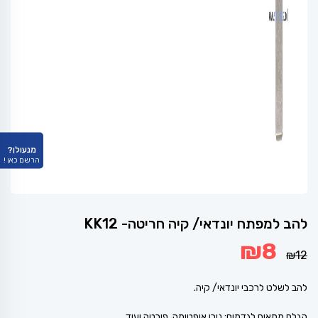
מנעולן?
הרשם כאן !
להב למפתח יונדאי/ קיה חריטה- KK12
המחיר
המחיר
₪
8
המקורי
הנוכחי
₪
12
היה:
הוא:
₪8.
₪12.
להב לשלט לרכבי יונדאי/ קיה.
הגלם מתאים לגדמים: נירו,אופטימה ,פורטה ועוד.