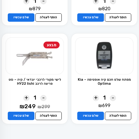
+
-
+
-
₪
879
₪
820
הוסף לעגלה
שלם עכשיו
הוסף לעגלה
שלם עכשיו
מבצע
מפתח שלט חכם קיה אופטימה – Kia
לישי מקורי לרכבי יונדאי / קיה – סט
Optima
פריצה לרכב HY22 lishi
+
-
+
-
המחיר
המחיר
₪
249
₪
699
₪
299
המקורי
הנוכחי
היה:
הוא:
הוסף לעגלה
שלם עכשיו
הוסף לעגלה
שלם עכשיו
₪249.
₪299.