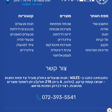
מפת האתר
מוצרים
קטגוריות
החשבון שלי
שכפול מפתחות
חנות מנעולים
אודות
מערכות אבטחה
מנגנונים לדלתות
חנות
ידיות לדלתות
מנעולים לאופניים
סל קניות
צילינדרים
מנעולי תליה
תקנון
מערכות אינטרקום
ציוד למנעולן
מדיניות הפרטיות
עינית דיגיטלית
צילינדרים
פעמון אלחוטי
צור קשר
כתובתינו: כתבו ב-WAZE : חנות מנעולים בחולון מוביל עד פתח החנות
- אנחנו קומת קרקע. (הלהב, 6 ביתן 218 חולון) ניתן לאסוף מוצרים
מהחנות, רצוי לבדוק זמינות מראש.
072-393-5541