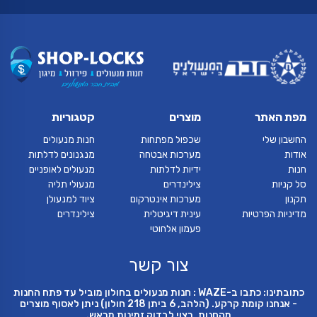
מפת האתר
מוצרים
קטגוריות
החשבון שלי
שכפול מפתחות
חנות מנעולים
אודות
מערכות אבטחה
מנגנונים לדלתות
חנות
ידיות לדלתות
מנעולים לאופניים
סל קניות
צילינדרים
מנעולי תליה
תקנון
מערכות אינטרקום
ציוד למנעולן
מדיניות הפרטיות
עינית דיגיטלית
צילינדרים
פעמון אלחוטי
צור קשר
כתובתינו: כתבו ב-WAZE : חנות מנעולים בחולון מוביל עד פתח החנות
- אנחנו קומת קרקע. (הלהב, 6 ביתן 218 חולון) ניתן לאסוף מוצרים
מהחנות, רצוי לבדוק זמינות מראש.