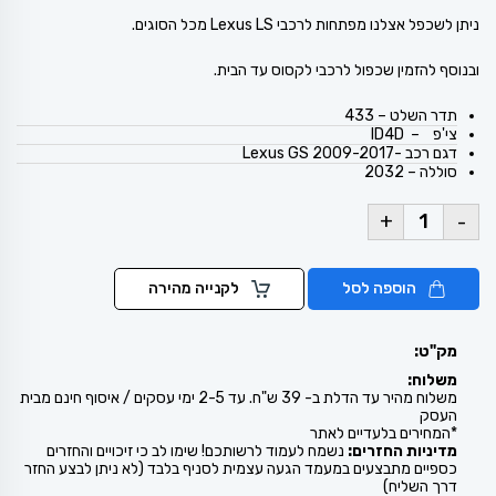
ניתן לשכפל אצלנו מפתחות לרכבי Lexus LS מכל הסוגים.
ובנוסף להזמין שכפול לרכבי לקסוס עד הבית.
תדר השלט – 433
צי'פ – ID4D
דגם רכב -Lexus GS 2009-2017
סוללה – 2032
+
-
הוספה לסל
לקנייה מהירה
מק"ט:
משלוח:
משלוח מהיר עד הדלת ב- 39 ש"ח. עד 2-5 ימי עסקים / איסוף חינם מבית
העסק
*המחירים בלעדיים לאתר
מדיניות החזרים:
נשמח לעמוד לרשותכם! שימו לב כי זיכויים והחזרים
כספיים מתבצעים במעמד הגעה עצמית לסניף בלבד (לא ניתן לבצע החזר
דרך השליח)