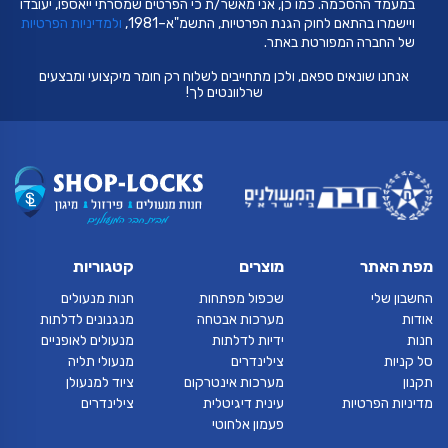
במעמד ההסכמה. כמו כן, אני מאשר/ת כי הפרטים שמסרתי ייאספו, יעובדו
ויישמרו בהתאם לחוק הגנת הפרטיות, התשמ"א–1981,
ולמדיניות הפרטיות
של החברה המפורטת באתר.
אנחנו שונאים ספאם, ולכן מתחייבים לשלוח רק חומר מיקצועי ומבצעים
שרלוונטים לך!
מפת האתר
מוצרים
קטגוריות
החשבון שלי
שכפול מפתחות
חנות מנעולים
אודות
מערכות אבטחה
מנגנונים לדלתות
חנות
ידיות לדלתות
מנעולים לאופניים
סל קניות
צילינדרים
מנעולי תליה
תקנון
מערכות אינטרקום
ציוד למנעולן
מדיניות הפרטיות
עינית דיגיטלית
צילינדרים
פעמון אלחוטי