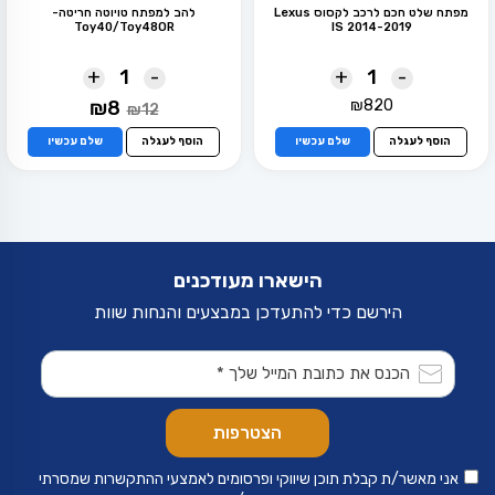
מפתח שלט חכם לרכב לקסוס Lexus
להב למפתח טויוטה חריטה-
Toy40/Toy48OR
IS 2014-2019
+
-
+
-
המחיר
המחיר
₪
8
₪
820
₪
12
המקורי
הנוכחי
היה:
הוא:
הוסף לעגלה
שלם עכשיו
הוסף לעגלה
שלם עכשיו
₪8.
₪12.
הישארו מעודכנים
הירשם כדי להתעדכן במבצעים והנחות שוות
אני מאשר/ת קבלת תוכן שיווקי ופרסומים לאמצעי ההתקשרות שמסרתי