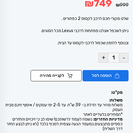
₪
749
המקורי
הנוכחי
₪
999
היה:
הוא:
₪749.
₪999.
שלט מקורי חכם לרכב לקסוס 2 כפתורים .
ניתן לשכפל אצלנו מפתחות לרכבי Lexus מכל הסוגים.
ובנוסף להזמין שכפול לרכבי לקסוס עד הבית.
+
-
הוספה לסל
לקנייה מהירה
מק"ט:
משלוח:
משלוח מהיר עד הדלת ב- 39 ש"ח. עד 2-5 ימי עסקים / איסוף חינם מבית
העסק
*המחירים בלעדיים לאתר
מדיניות החזרים:
נשמח לעמוד לרשותכם! שימו לב כי זיכויים והחזרים
כספיים מתבצעים במעמד הגעה עצמית לסניף בלבד (לא ניתן לבצע החזר
דרך השליח)