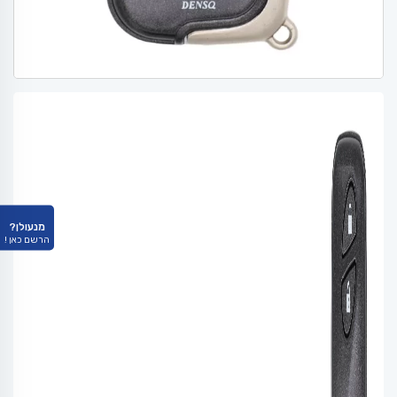
מנעולן?
הרשם כאן !