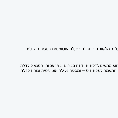
ול לדלת הזזה עם לשונית נופלת מיועד לדלתות הזזה ומותאם למפתח 0. גובה הזווית הוא 15.6 ס"מ והפינוי לצילינדר הוא 10 ס"מ. הלשונית הנופלת ננעלת אוטומטית בסגירת הדלת
 נעילה במפתח 0. המנעול מתאים לרוב דלתות ההזזה. הוא מתאים לדלתות הזזה בבתים ובמרפסות. המנעול לדלת
הזזה עם לשונית נופלת הוא פתרון נעילה פרקטי ואמין לדלתות הזזה, המשלב לשונית נופלת ננעלת-מאליה, פינוי לצילינדר 10 ס"מ והתאמה למפתח 0 — ומספק נעילה אוטומטית ונוחה לדלת