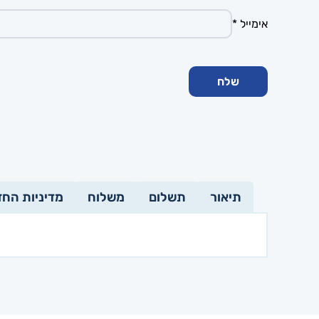
אימייל
*
תיאור
תשלום
משלוח
מדיניות החז