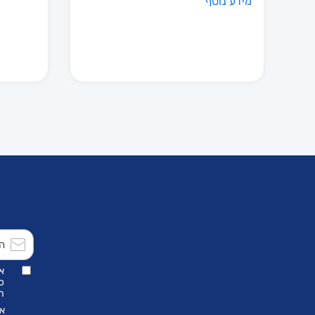
מידע נוסף
למוצר
זה
יש
מספר
סוגים.
ניתן
לבחור
את
האפשרוי
בעמוד
המוצר
א
כ
הת
אנ