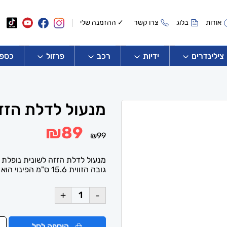
אודות
בלוג
צרו קשר
✓ ההזמנה שלי
צילינדרים
ידיות
רכב
פרזול
כספו
מנעול לדלת הזז
המחיר
המחיר
₪
89
₪
99
המקורי
הנוכחי
היה:
הוא:
₪89.
₪99.
מנעול לדלת הזזה לשונית נופלת ל
גובה הזווית 15.6 ס"מ הפינוי הוא 10 ס"מ
+
-
הוספה לסל