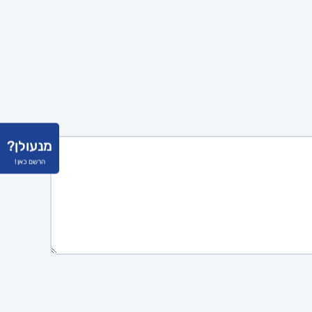
מנעולן?
הרשם כאן !