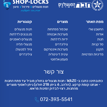
מפת האתר
מוצרים
קטגוריות
החשבון שלי
שכפול מפתחות
חנות מנעולים
אודות
מערכות אבטחה
מנגנונים לדלתות
חנות
ידיות לדלתות
מנעולים לאופניים
סל קניות
צילינדרים
מנעולי תליה
תקנון
מערכות אינטרקום
ציוד למנעולן
מדיניות הפרטיות
עינית דיגיטלית
צילינדרים
פעמון אלחוטי
צור קשר
כתובתינו: כתבו ב-WAZE : חנות מנעולים בחולון מוביל עד פתח החנות
- אנחנו קומת קרקע. (הלהב, 6 ביתן 218 חולון) ניתן לאסוף מוצרים
מהחנות, רצוי לבדוק זמינות מראש.
072-393-5541