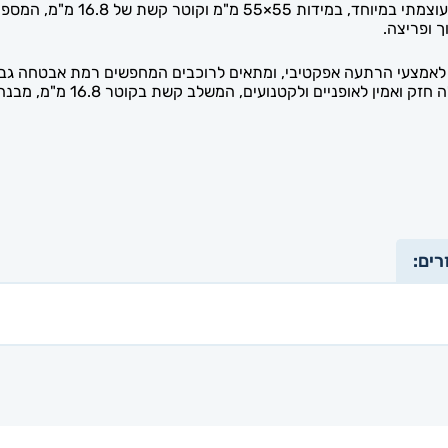
מנעול הפרסה בוקסר מבית nGuard
ך ופריצה.
והאבטחה. מנעול הפרסה בוקסר
רים: