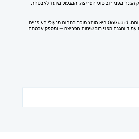
O הוא מנעול U-Lock עוצמתי במיוחד, במידות 55×55 מ"מ וקוטר קשת של 16.8 מ"מ, המספק הגנה מפני רוב סוגי הפריצה. המנעול מיועד לאבטחת
הקוטר הגדול של הקשת והמבנה החזק הופכים את המנעול לאמצעי הרתעה אפקטיבי, ומתאים לרוכבים המחפשים רמת אבטחה גבוהה. OnGuard היא מותג מוכר בתחום מנעולי האופניים
 OnGuard הוא פתרון נעילה חזק ואמין לאופניים ולקטנועים, המשלב קשת בקוטר 16.8 מ"מ, מבנה עמיד והגנה מפני רוב שיטות הפריצה — ומספק אבטחה