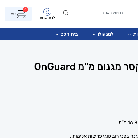
0
₪
0
להתחברות
ת
למנעולן
בית חכם
מנעול פרסה בוקסר מגנום מ"מ OnGuard
ה בפני רוב סוגי פריצות אלימות .