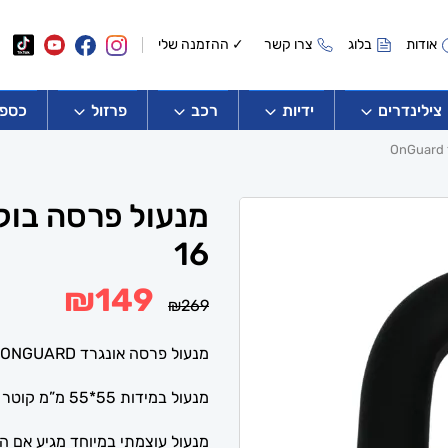
אודות
בלוג
צרו קשר
✓ ההזמנה שלי
צילינדרים
ידיות
רכב
פרזול
כספו
16
המחיר
המחיר
₪
149
₪
269
המקורי
הנוכחי
היה:
הוא:
₪149.
₪269.
מנעול פרסה אונגרד ONGUARD .
מנעול במידות 55*55 מ”מ קוטר 16.8 מ”מ .
מנעול עוצמתי במיוחד מגיע אם הגנ