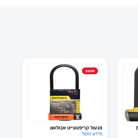
מבצע
1 מ"מ
מנעול קריפטונייט אבולושן
מידע נוסף