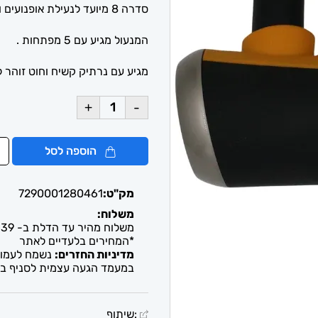
סדרה 8 מיועד לנעילת אופנועים ואופניים .
המנעול מגיע עם 5 מפתחות .
מגיע עם נרתיק קשיח וחוט זוהר 
+
-
הוספה לסל
מק"ט:
7290001280461
משלוח:
משלוח מהיר עד הדלת ב- 39 ש"ח. עד 2-5 ימי עסקים / איסוף חינם מבית העסק
*המחירים בלעדיים לאתר
מדיניות החזרים:
נשמח לעמוד 
במעמד הגעה עצמית לסניף בל
:שיתוף