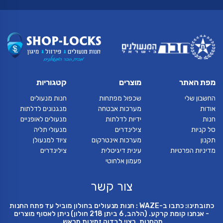
מפת האתר
מוצרים
קטגוריות
החשבון שלי
שכפול מפתחות
חנות מנעולים
אודות
מערכות אבטחה
מנגנונים לדלתות
חנות
ידיות לדלתות
מנעולים לאופניים
סל קניות
צילינדרים
מנעולי תליה
תקנון
מערכות אינטרקום
ציוד למנעולן
מדיניות הפרטיות
עינית דיגיטלית
צילינדרים
פעמון אלחוטי
צור קשר
כתובתינו: כתבו ב-WAZE : חנות מנעולים בחולון מוביל עד פתח החנות
- אנחנו קומת קרקע. (הלהב, 6 ביתן 218 חולון) ניתן לאסוף מוצרים
מהחנות, רצוי לבדוק זמינות מראש.