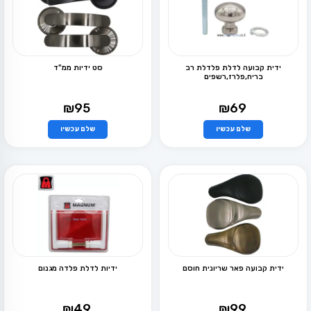
ידית קבועה לדלת פלדלת רב
סט ידיות ממ"ד
בריח,פלרז,רשפים
₪
95
₪
69
שלם עכשיו
שלם עכשיו
למוצר
למוצר
זה
זה
יש
יש
מספר
מספר
סוגים.
סוגים.
ניתן
ניתן
לבחור
לבחור
את
את
האפשרויות
האפשרויות
בעמוד
בעמוד
המוצר
המוצר
ידית קבועה פאר שריונית חוסם
ידיות לדלת פלדה מגנום
₪
49
₪
99