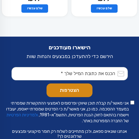
שלם עכשיו
שלם עכשיו
למוצר
למוצר
זה
זה
יש
יש
מספר
מספר
סוגים.
סוגים.
ניתן
ניתן
לבחור
לבחור
את
את
הישארו מעודכנים
האפשרויות
האפשרויות
בעמוד
בעמוד
הירשם כדי להתעדכן במבצעים והנחות שוות
המוצר
המוצר
אני מאשר/ת קבלת תוכן שיווקי ופרסומים לאמצעי ההתקשרות שמסרתי
במעמד ההסכמה. כמו כן, אני מאשר/ת כי הפרטים שמסרתי ייאספו, יעובדו
ויישמרו בהתאם לחוק הגנת הפרטיות, התשמ"א–1981,
ולמדיניות הפרטיות
של החברה המפורטת באתר.
אנחנו שונאים ספאם, ולכן מתחייבים לשלוח רק חומר מיקצועי ומבצעים
שרלוונטים לך!