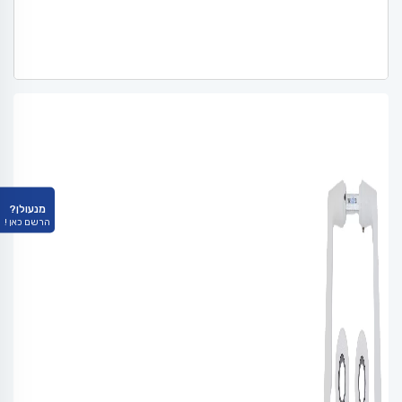
מנעולן?
הרשם כאן !