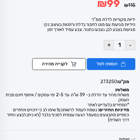
₪
99
המקורי
הנוכחי
₪
115
היה:
הוא:
₪99.
₪115.
ידיות מקוריות לדלת ממ"ד
הידיות מגיעות עם מוט לחיבור בדלת ורוזטות בעיצוב נקי
מגיעות בצבע לבן, נצבעו בתנור, צבע עמיד לאורך זמן
+
-
הוספה לסל
לקנייה מהירה
מק"ט:
273250
משלוח:
משלוח מהיר עד הדלת ב- 39 ש"ח. עד 2-5 ימי עסקים / איסוף חינם מבית
העסק
*המחירים בלעדיים לאתר
מדיניות החזרים:
נשמח לעמוד לרשותכם! שימו לב כי זיכויים והחזרים
כספיים מתבצעים במעמד הגעה עצמית לסניף בלבד (לא ניתן לבצע החזר
דרך השליח)
:שיתוף