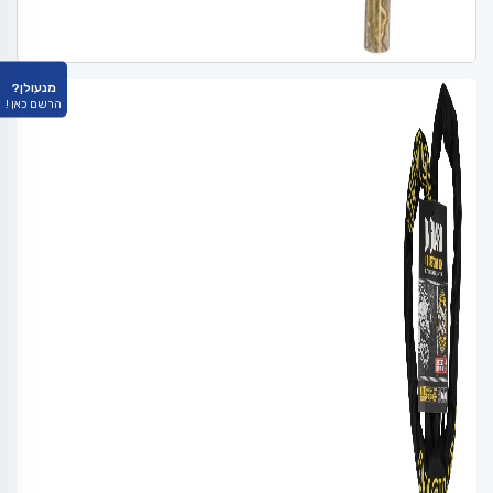
מנעולן?
הרשם כאן !