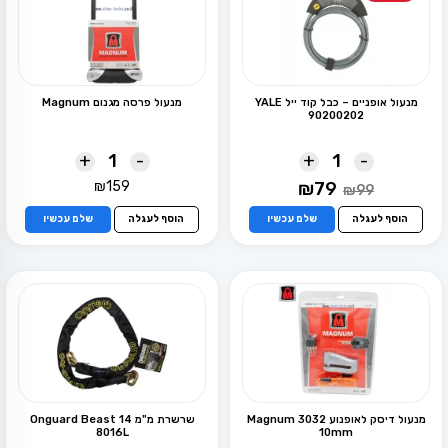
מנעול אופניים – כבל קוד ייל YALE
מנעול פרסה מגנום Magnum
90200202
+
-
+
-
המחיר
המחיר
₪
159
₪
79
₪
99
המקורי
הנוכחי
היה:
הוא:
הוסף לעגלה
שלם עכשיו
הוסף לעגלה
שלם עכשיו
₪79.
₪99.
מנעול דיסק לאופנוע Magnum 3032
שרשרת מ"מ 14 Onguard Beast
8016L
10mm