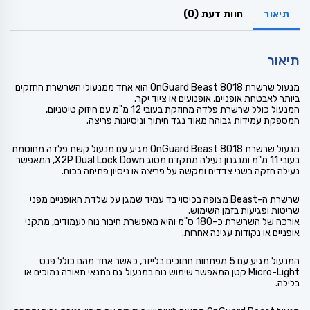
תיאור
חוות דעת (0)
תיאור
מנעול שרשרת OnGuard Beast 8018 הוא אחד ממנעולי השרשרת החזקים
ביותר לאבטחת אופניים, אופנועים או ציוד יקר.
המנעול כולל שרשרת פלדה מחוזקת בעובי 12 מ"מ עם חיזוק טיטניום,
המספקת עמידות גבוהה מאוד נגד חיתוך וניסיונות פריצה.
מנעול שרשרת OnGuard Beast 8018 מגיע עם מנעול קשת פלדה מחוסמת
בעובי 11 מ"מ ומנגנון נעילה מתקדם מסוג X2P Dual Lock Down, המאפשר
נעילה חזקה בשני צדדים ומקשה על פריצה או ניסיון פתיחה בכוח.
שרשרת ה-Beast מצופה בכיסוי בד עמיד שמגן על שלדת האופניים מפני
שריטות ופגיעות בזמן השימוש.
אורכה של השרשרת כ-180 ס"מ והיא מאפשרת חיבור נוח לעמודים, מתקני
אופניים או נקודות עגינה אחרות.
המנעול מגיע עם 5 מפתחות חתוכים בלייזר, כאשר אחד מהם כולל פנס
Micro-Light קטן המאפשר שימוש נוח במנעול גם בתנאי תאורה נמוכים או
בלילה.