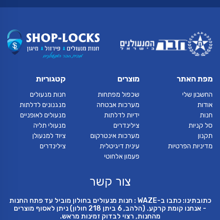
מפת האתר
מוצרים
קטגוריות
החשבון שלי
שכפול מפתחות
חנות מנעולים
אודות
מערכות אבטחה
מנגנונים לדלתות
חנות
ידיות לדלתות
מנעולים לאופניים
סל קניות
צילינדרים
מנעולי תליה
תקנון
מערכות אינטרקום
ציוד למנעולן
מדיניות הפרטיות
עינית דיגיטלית
צילינדרים
פעמון אלחוטי
צור קשר
כתובתינו: כתבו ב-WAZE : חנות מנעולים בחולון מוביל עד פתח החנות
- אנחנו קומת קרקע. (הלהב, 6 ביתן 218 חולון) ניתן לאסוף מוצרים
מהחנות, רצוי לבדוק זמינות מראש.