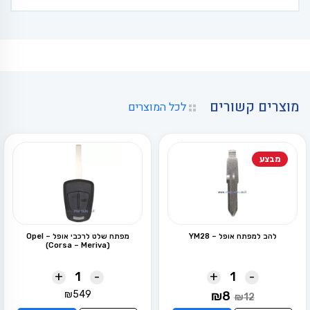
מוצרים קשורים
לכל המוצרים
מבצע
להב למפתח אופל – YM28
מפתח שלט לרכבי אופל – Opel
(Corsa – Meriva)
+
-
+
-
המחיר
המחיר
₪
549
₪
8
₪
12
המקורי
הנוכחי