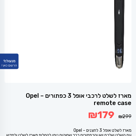
מנעולן?
הרשם כאן !
מארז לשלט לרכבי אופל 3 כפתורים – Opel
remote case
המחיר
המחיר
₪
179
המקורי
הנוכחי
₪
299
היה:
הוא:
₪179.
₪299.
מארז לשלט אופל 3 לחצנים – Opel
עם השלט שלכם ישן והכפתורים כבר שחוקים ניתן להחליף מארז לשלט ולחדש