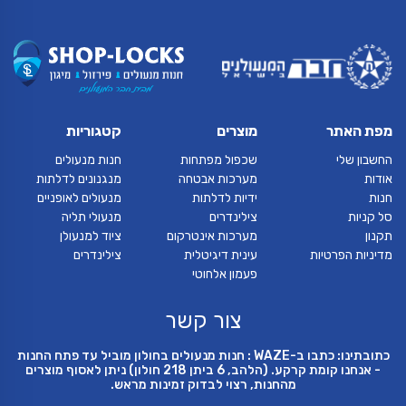
מפת האתר
מוצרים
קטגוריות
החשבון שלי
שכפול מפתחות
חנות מנעולים
אודות
מערכות אבטחה
מנגנונים לדלתות
חנות
ידיות לדלתות
מנעולים לאופניים
סל קניות
צילינדרים
מנעולי תליה
תקנון
מערכות אינטרקום
ציוד למנעולן
מדיניות הפרטיות
עינית דיגיטלית
צילינדרים
פעמון אלחוטי
צור קשר
כתובתינו: כתבו ב-WAZE : חנות מנעולים בחולון מוביל עד פתח החנות
- אנחנו קומת קרקע. (הלהב, 6 ביתן 218 חולון) ניתן לאסוף מוצרים
מהחנות, רצוי לבדוק זמינות מראש.