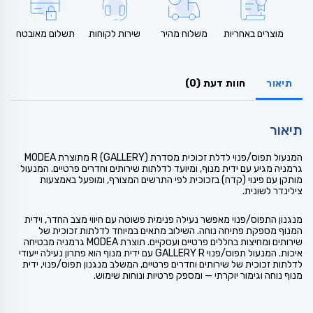
מוצרים באחריות
משלוח מהיר
שירות לקוחות
תשלום מאובטח
תיאור
חוות דעת (0)
תיאור
המנעול תפוס/פנוי לדלת זכוכית מסדרת R (GALLERY) מתוצרת MODEA
גרמניה מגיע עם ידית מנוף, ומיועד לדלתות שירותים וחדרים פרטיים. המנעול
מותקן עם פינוי (קדח) בזכוכית לפי התרשים המצורף, ומופעל באמצעות
צילינדר לשונית.
מנגנון התפוס/פנוי מאפשר נעילה פנימית פשוטה עם חיווי מצב החדר, וידית
המנוף מספקת פתיחה נוחה. השילוב מתאים במיוחד לדלתות זכוכית של
שירותים ומחיצות בחללים פרטיים ועסקיים. תוצרת MODEA גרמניה מבטיחה
איכות. המנעול תפוס/פנוי GALLERY R עם ידית מנוף הוא פתרון נעילה ייעודי
לדלתות זכוכית של שירותים וחדרים פרטיים, המשלב מנגנון תפוס/פנוי, ידית
מנוף נוחה וגימור יוקרתי — ומספק פרטיות ונוחות שימוש.