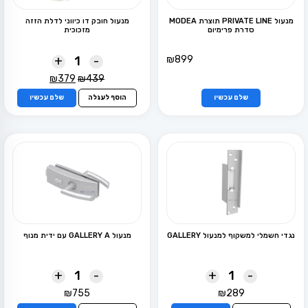
מנעול PRIVATE LINE תוצרת MODEA
מנעול חובק דו כיווני לדלת הזזה
סדרת פרימיום
מזכוכית
+
-
₪
899
המחיר
המחיר
₪
379
₪
439
למוצר
המקורי
הנוכחי
זה
שלם עכשיו
הוסף לעגלה
שלם עכשיו
היה:
הוא:
יש
₪379.
₪439.
מספר
סוגים.
ניתן
לבחור
את
האפשרויות
בעמוד
המוצר
נגדי חשמלי למשקוף למנעול GALLERY
מנעול GALLERY A עם ידית מנוף
+
-
+
-
₪
755
₪
289