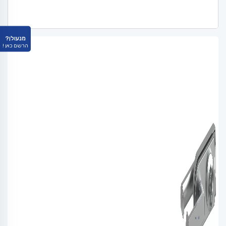
מנעולן?
הרשם כאן !