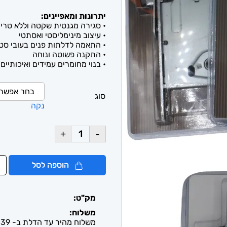
יתרונות ומאפיינים:
• סגירה מגנטית שקטה וללא טרי
• עיצוב מינימליסטי ואסתטי
• התאמה לדלתות פנים בעובי סט
• התקנה פשוטה ונוחה
• בנוי מחומרים עמידים ואיכותיים
סוג
נקה
+
-
הוספה לסל
מק"ט:
משלוח:
משלוח מהיר עד הדלת ב- 39 ש"ח. עד 2-5 ימי עסקים / איסוף חינם מבית העסק