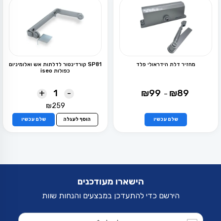
מחזיר דלת הידראולי פלד
SP81 קורדינטור לדלתות אש ואלומיניום
כפולות iseo
טווח
+
-
₪
99
₪
89
–
מחירים:
₪
259
למוצר
עד
זה
שלם עכשיו
הוסף לעגלה
שלם עכשיו
יש
מספר
סוגים.
ניתן
לבחור
את
האפשרויות
הישארו מעודכנים
בעמוד
המוצר
הירשם כדי להתעדכן במבצעים והנחות שוות