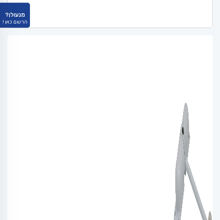
מנעולן?
הרשם כאן !