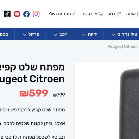
אודות
בלוג
צרו קשר
✓ ההזמנה שלי
צילינדרים
ידיות
רכב
פרזול
כספו
ugeot Citroen
המחיר
המחיר
₪
599
₪
799
המקורי
הנוכחי
היה:
הוא:
₪599.
₪799.
מפתח שלט קופץ לרכבי פיג’ו-סיטרואן 2 לחצנים כולל רגל ל
אצלנו ניתן לקנות שלטים לרכבי Peugeot – Citroen מכל הסוגים.
ובנוסף לשכפל מפתחות לרכבי פיג’