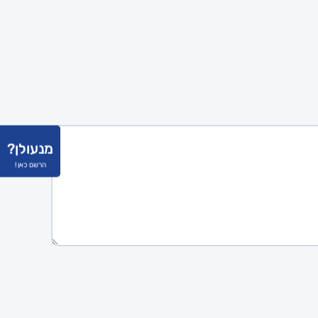
מנעולן?
הרשם כאן !