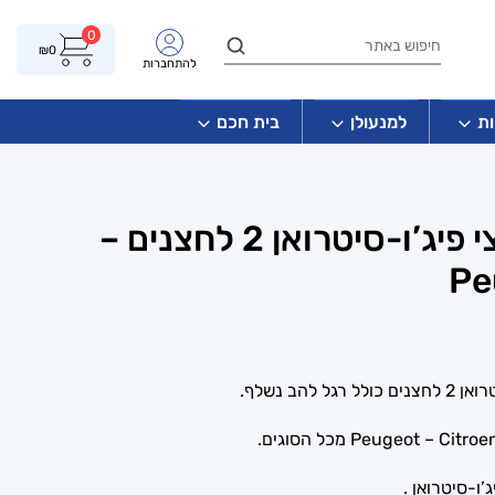
0
₪
0
להתחברות
ת
למנעולן
בית חכם
מפתח שלט קפיצי פיג’ו-סיטרואן 2 לחצנים –
Pe
הב נשלף.
ו-סיטרואן .