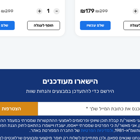
+
-
+
₪
179
₪
299
₪
299
המחיר
המחיר
המחיר
המחיר
הנוכחי
המקורי
הנוכחי
המקורי
הוא:
היה:
הוא:
היה:
לעגלה
שלם עכשיו
הוסף לעגלה
שלם ע
₪249.
₪299.
₪299.
₪179.
הישארו מעודכנים
הירשם כדי להתעדכן במבצעים והנחות שוות
ני מאשר/ת קבלת תוכן שיווקי ופרסומים לאמצעי ההתקשרות שמסרתי במעמד הה
ן, אני מאשר/ת כי הפרטים שמסרתי ייאספו, יעובדו ויישמרו בהתאם לחוק הגנת הפר
שמ"א–1981,
ולמדיניות הפרטיות
של החברה המפורטת באתר.
חנו שונאים ספאם, ולכן מתחייבים לשלוח רק חומר מיקצועי ומבצעים שרלוונטים לך