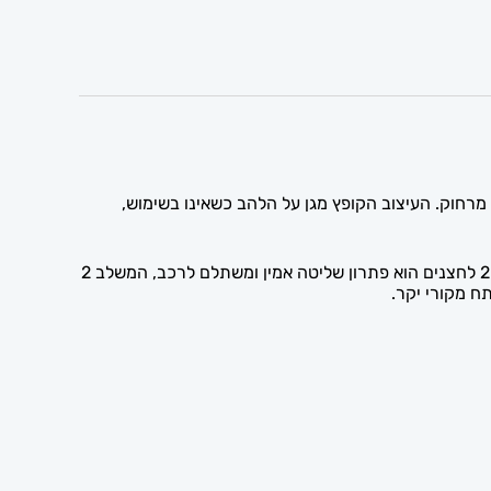
ומאפשר נעילה ופתיחה של הרכב מרחוק. העיצוב הקופץ מגן על הלהב כשאינו בשימוש,
אצלנו ניתן לקנות שלטים לרכבי פיג'ו וסיטרואן מכל הסוגים, ולשכפל ולתכנת אותם לרכב. מפתח השלט הקופץ לפיג'ו-סיטרואן בעל 2 לחצנים הוא פתרון שליטה אמין ומשתלם לרכב, המשלב 2
ח מקורי יקר.