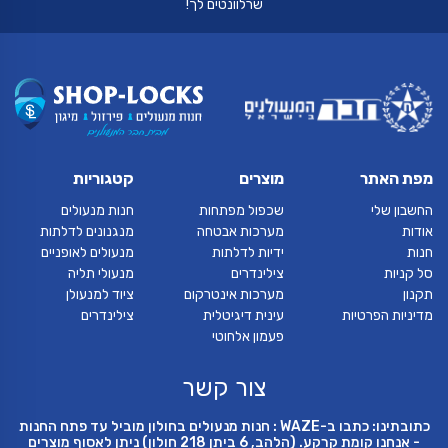
שרלוונטים לך!
מפת האתר
מוצרים
קטגוריות
החשבון שלי
שכפול מפתחות
חנות מנעולים
אודות
מערכות אבטחה
מנגנונים לדלתות
חנות
ידיות לדלתות
מנעולים לאופניים
סל קניות
צילינדרים
מנעולי תליה
תקנון
מערכות אינטרקום
ציוד למנעולן
מדיניות הפרטיות
עינית דיגיטלית
צילינדרים
פעמון אלחוטי
צור קשר
כתובתינו: כתבו ב-WAZE : חנות מנעולים בחולון מוביל עד פתח החנות
- אנחנו קומת קרקע. (הלהב, 6 ביתן 218 חולון) ניתן לאסוף מוצרים