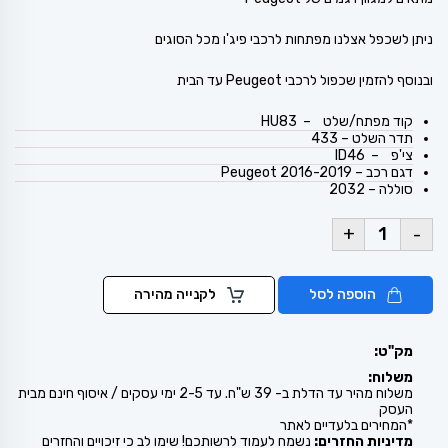
ניתן לשכפל אצלנו מפתחות לרכבי פיג'ו מכל הסוגים
ובנוסף להזמין שכפול לרכבי Peugeot עד הבית
קוד מפתח/שלט – HU83
תדר השלט – 433
צי'פ – ID46
דגם רכב – Peugeot 2016-2019
סוללה – 2032
+
-
הוספה לסל
לקנייה מהירה
מק"ט:
משלוח:
משלוח מהיר עד הדלת ב- 39 ש"ח. עד 2-5 ימי עסקים / איסוף חינם מבית
העסק
*המחירים בלעדיים לאתר
מדיניות החזרים:
נשמח לעמוד לרשותכם! שימו לב כי זיכויים והחזרים