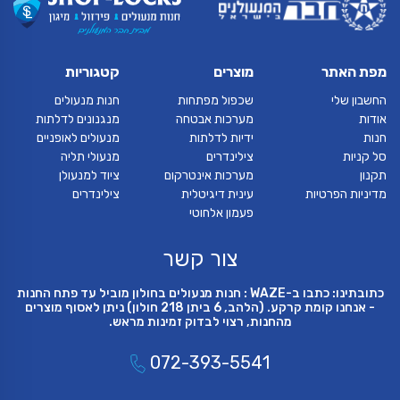
מפת האתר
מוצרים
קטגוריות
החשבון שלי
שכפול מפתחות
חנות מנעולים
אודות
מערכות אבטחה
מנגנונים לדלתות
חנות
ידיות לדלתות
מנעולים לאופניים
סל קניות
צילינדרים
מנעולי תליה
תקנון
מערכות אינטרקום
ציוד למנעולן
מדיניות הפרטיות
עינית דיגיטלית
צילינדרים
פעמון אלחוטי
צור קשר
כתובתינו: כתבו ב-WAZE : חנות מנעולים בחולון מוביל עד פתח החנות
- אנחנו קומת קרקע. (הלהב, 6 ביתן 218 חולון) ניתן לאסוף מוצרים
מהחנות, רצוי לבדוק זמינות מראש.
072-393-5541