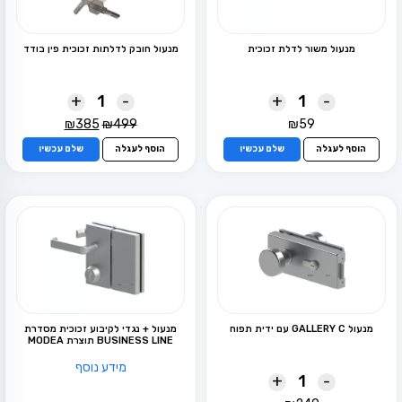
מנעול משור לדלת זכוכית
מנעול חובק לדלתות זכוכית פין בודד
+
-
+
-
המחיר
המחיר
₪
385
₪
499
₪
59
המקורי
הנוכחי
הוסף לעגלה
שלם עכשיו
הוסף לעגלה
שלם עכשיו
היה:
הוא:
₪385.
₪499.
מנעול GALLERY C עם ידית תפוח
מנעול + נגדי לקיבוע זכוכית מסדרת
BUSINESS LINE תוצרת MODEA
מידע נוסף
+
-