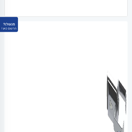
מנעולן?
הרשם כאן !