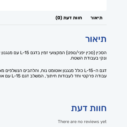
תיאור
חוות דעת (0)
תיאור
ונקי בעבודת השטח.
דגם ה-L-15 כולל מנגנון אוטומט נוח, והלהבים ה
עבודה פרקטי וחד לעבודות חיתוך, המשלב דגם L-15 עם אוטומט, דגם L-17 ולהבים נשלפים — ומספק חיתוך מדויק ונוח למגוון משימות בעבודת השטח של איש המקצוע.
חוות דעת
There are no reviews yet