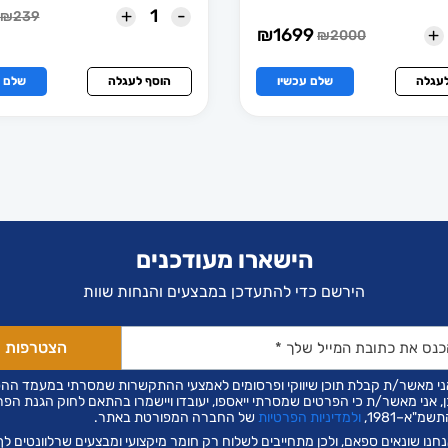
+
-
₪
239
המחיר
המחיר
+
₪
1699
₪
2000
המחיר
המחיר
הנוכחי
המקורי
הנוכחי
המקורי
הוא:
היה:
הוא:
היה:
₪189.
₪239.
לעגלה
שלם עכשיו
הוסף לעגלה
שלם ע
₪2000.
₪1699.
הישארו מעודכנים
הירשם כדי להתעדכן במבצעים והנחות שוות
ני מאשר/ת קבלת תוכן שיווקי ופרסומים לאמצעי ההתקשרות שמסרתי במעמד הה
ן, אני מאשר/ת כי הפרטים שמסרתי ייאספו, יעובדו ויישמרו בהתאם לחוק הגנת הפר
שמ"א–1981,
ולמדיניות הפרטיות
של החברה המפורטת באתר.
חנו שונאים ספאם, ולכן מתחייבים לשלוח רק חומר מיקצועי ומבצעים שרלוונטים לך