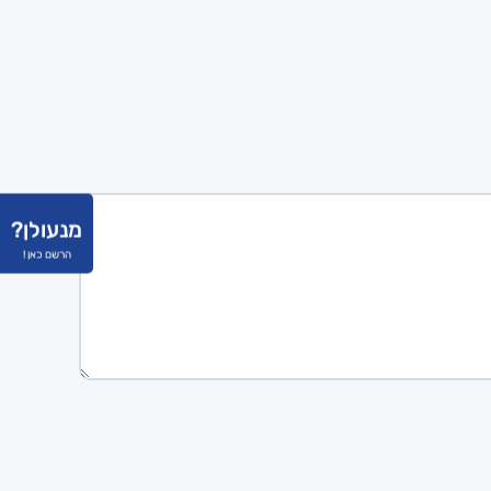
מנעולן?
הרשם כאן !