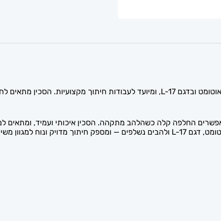
הסכין (סכין יפני/טפט) המקצועי זמין בדגם L-15 עם מנגנון אוטומט ובדגם L-17, ומיועד ל
נשלפים מאפשרים החלפה קלה כשהלהב מתקהה. הסכין איכותי ועמיד, ומתאים 