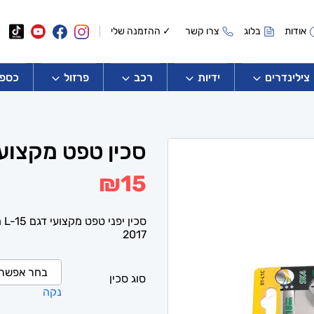
אודות
בלוג
צרו קשר
✓ ההזמנה שלי
צילינדרים
ידיות
רכב
פרזול
כספו
סכין טפט מקצועי
₪
15
2017
סוג סכין
נקה