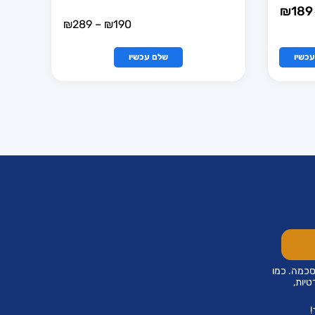
₪
189
טווח
₪
289
–
₪
190
מחירים:
למוצר
כשיו
שלם עכשיו
עד
זה
יש
מספר
סוגים.
ניתן
לבחור
את
האפשרויות
בעמוד
המוצר
סכמה. כמו
טיות,
!