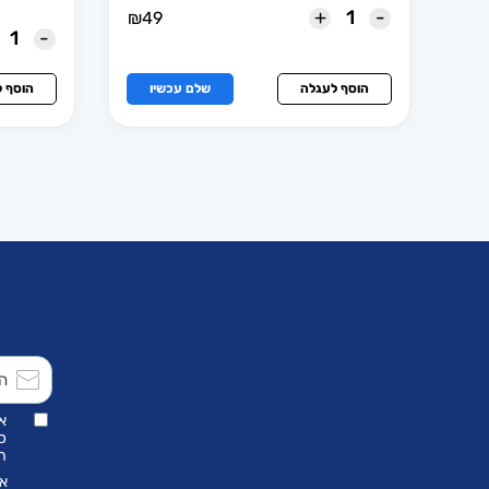
+
-
₪
49
-
הוסף לעגלה
שלם עכשיו
הוסף 
א
כ
הת
אנ