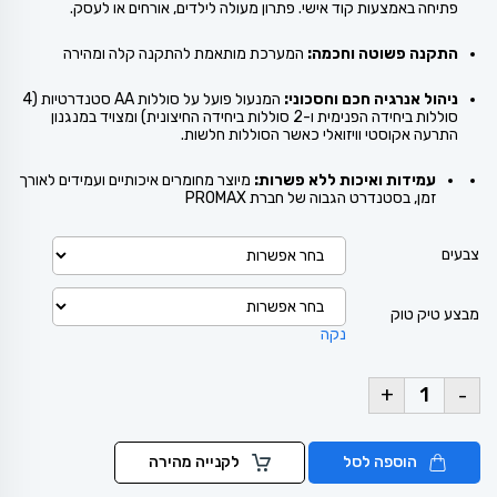
פתיחה באמצעות קוד אישי. פתרון מעולה לילדים, אורחים או לעסק.
התקנה פשוטה וחכמה:
המערכת מותאמת להתקנה קלה ומהירה
ניהול אנרגיה חכם וחסכוני:
המנעול פועל על סוללות AA סטנדרטיות (4
סוללות ביחידה הפנימית ו-2 סוללות ביחידה החיצונית) ומצויד במנגנון
התרעה אקוסטי וויזואלי כאשר הסוללות חלשות.
עמידות ואיכות ללא פשרות:
מיוצר מחומרים איכותיים ועמידים לאורך
זמן, בסטנדרט הגבוה של חברת PROMAX
צבעים
מבצע טיק טוק
נקה
+
-
הוספה לסל
לקנייה מהירה