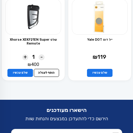
סוגים.
ניתן
לבחור
את
האפשרויות
בעמוד
המוצר
ייל דוט Yale DOT
שלט Xhorse XEKF21EN Super
Remote
+
-
₪
119
₪
400
למוצר
זה
שלם עכשיו
הוסף לעגלה
שלם עכשיו
יש
מספר
סוגים.
ניתן
לבחור
את
האפשרויות
הישארו מעודכנים
בעמוד
המוצר
הירשם כדי להתעדכן במבצעים והנחות שוות