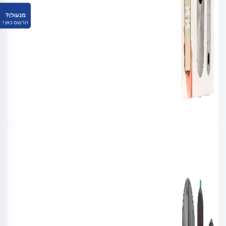
מנעולן?
הרשם כאן !