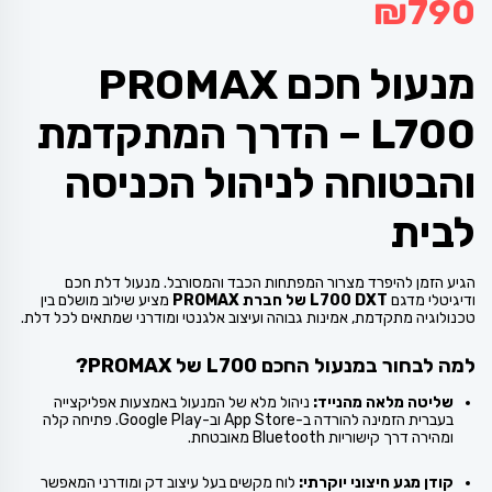
₪
790
מנעול חכם PROMAX
L700 – הדרך המתקדמת
והבטוחה לניהול הכניסה
לבית
הגיע הזמן להיפרד מצרור המפתחות הכבד והמסורבל. מנעול דלת חכם
ודיגיטלי מדגם
L700 DXT של חברת PROMAX
מציע שילוב מושלם בין
טכנולוגיה מתקדמת, אמינות גבוהה ועיצוב אלגנטי ומודרני שמתאים לכל דלת.
למה לבחור במנעול החכם L700 של PROMAX?
שליטה מלאה מהנייד:
ניהול מלא של המנעול באמצעות אפליקצייה
בעברית הזמינה להורדה ב-App Store וב-Google Play. פתיחה קלה
ומהירה דרך קישוריות Bluetooth מאובטחת.
קודן מגע חיצוני יוקרתי:
לוח מקשים בעל עיצוב דק ומודרני המאפשר