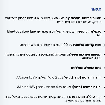
תיאור
שיטות פתיחה ונעילה:
קודן מגע חיצוני דיגיטלי, או שליטה מרחוק באמצעות
אפליקצייה בעברית לטלפונים ניידים.
טכנולוגיית תקשורת:
קישוריות אלחוטית מסוג Bluetooth Low Energy
4.0.
טווח קליטה אלחוטי:
עד 100 מטרים בשטח פתוח ללא חסימות.
תאימות מערכות הפעלה:
תמיכה מלאה במכשירים מבוססי מערכות הפעלה
iOS ו-Android.
מתח הפעלה וסוללות:
יחידה חיצונית (קודן):
פועלת על 2 סוללות אלקליין 1.5V מסוג AA
יחידה פנימית (מנוע):
פועלת על 4 סוללות אלקליין 1.5V מסוג AA
חיווי סוללה נמוכה:
מנגנון התרעה קולית וויזואלית במנעול עצמו ובאפליקציה
למניעת התרוקנות פתאומית.