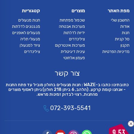
מפת האתר
מוצרים
קטגוריות
החשבון שלי
שכפול מפתחות
חנות מנעולים
אודות
מערכות אבטחה
מנגנונים לדלתות
חנות
ידיות לדלתות
מנעולים לאופניים
סל קניות
צילינדרים
מנעולי תליה
תקנון
מערכות אינטרקום
ציוד למנעולן
מדיניות הפרטיות
עינית דיגיטלית
צילינדרים
פעמון אלחוטי
צור קשר
כתובתינו: כתבו ב-WAZE : חנות מנעולים בחולון מוביל עד פתח החנות
- אנחנו קומת קרקע. (הלהב, 6 ביתן 218 חולון) ניתן לאסוף מוצרים
מהחנות, רצוי לבדוק זמינות מראש.
072-393-5541
9.53