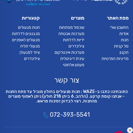
מפת האתר
מוצרים
קטגוריות
החשבון שלי
שכפול מפתחות
חנות מנעולים
אודות
מערכות אבטחה
מנגנונים לדלתות
חנות
ידיות לדלתות
מנעולים לאופניים
סל קניות
צילינדרים
מנעולי תליה
תקנון
מערכות אינטרקום
ציוד למנעולן
מדיניות הפרטיות
עינית דיגיטלית
צילינדרים
פעמון אלחוטי
צור קשר
כתובתינו: כתבו ב-WAZE : חנות מנעולים בחולון מוביל עד פתח החנות
- אנחנו קומת קרקע. (הלהב, 6 ביתן 218 חולון) ניתן לאסוף מוצרים
מהחנות, רצוי לבדוק זמינות מראש.
072-393-5541