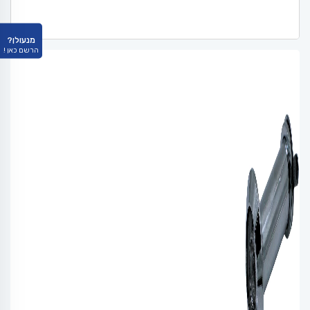
מנעולן?
הרשם כאן !