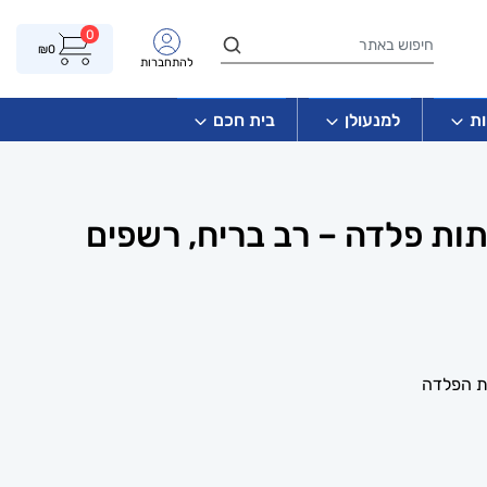
0
₪
0
להתחברות
ת
למנעולן
בית חכם
ות פלדה – רב בריח, רשפים
ת הפלדה