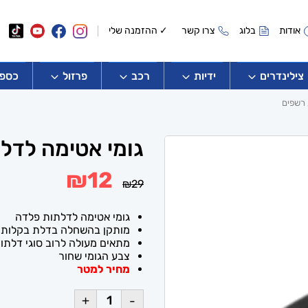
אודות
בלוג
צרו קשר
✓ ההזמנה שלי
צילינדרים
ידיות
רכב
פרזול
כספו
 רשפים
גומי אטימה לדלת
המחיר
המחיר
₪
12
₪
29
המקורי
הנוכחי
היה:
הוא:
₪12.
₪29.
גומי אטימה לדלתות פלדה
מותקן בהשחלה בדלת בקלות
מתאים מעולה לרוב סוגי דלתו
צבע הגומי שחור
מחיר למטר
+
-