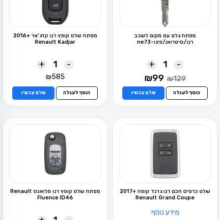
מפתח גלם עם מקום לשבב
מפתח שלט קופץ רנו קדג'אר +2016
רנו/סיטרואן/פיגו-ne73
Renault Kadjar
+
-
+
-
המחיר
המחיר
₪
585
₪
99
₪
129
המקורי
הנוכחי
היה:
הוא:
הוסף לעגלה
שלם עכשיו
הוסף לעגלה
שלם עכשיו
₪99.
₪129.
שלט כרטיס חכם רנו גרנד קופה +2017
מפתח שלט קופץ רנו פלואנס Renault
Fluence ID46
Renault Grand Coupe
מידע נוסף
+
-