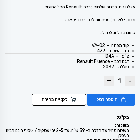
אצלנו ניתן לקנות שלטים לרכבי Renault מכל הסוגים.
ובנוסף לשכפל מפתחות לרכבי רנו פלואנס .
כתובת: הלהב 6 חולון.
קוד מפתח – VA-02
תדר השלט – 433
צי'פ – ID4A
דגם רכב – Renault Fluence
סוללה – 2032
+
-
הוספה לסל
לקנייה מהירה
מק"ט:
משלוח:
משלוח מהיר עד הדלת ב- 39 ש"ח. עד 2-5 ימי עסקים / איסוף חינם מבית
העסק