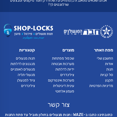
אנחנו שונאים ספאם, ולכן מתחייבים לשלוח רק חומר מיקצועי ומבצעים
שרלוונטים לך!
מפת האתר
מוצרים
קטגוריות
החשבון שלי
שכפול מפתחות
חנות מנעולים
אודות
מערכות אבטחה
מנגנונים לדלתות
חנות
ידיות לדלתות
מנעולים לאופניים
סל קניות
צילינדרים
מנעולי תליה
תקנון
מערכות אינטרקום
ציוד למנעולן
מדיניות הפרטיות
עינית דיגיטלית
צילינדרים
פעמון אלחוטי
צור קשר
כתובתינו: כתבו ב-WAZE : חנות מנעולים בחולון מוביל עד פתח החנות