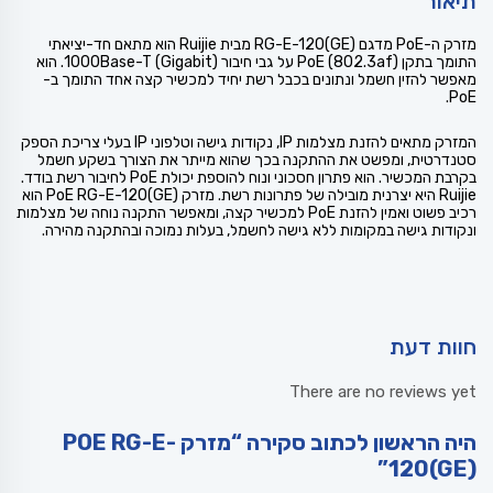
תיאור
מזרק ה-PoE מדגם RG-E-120(GE) מבית Ruijie הוא מתאם חד-יציאתי
התומך בתקן PoE (802.3af) על גבי חיבור 1000Base-T (Gigabit). הוא
מאפשר להזין חשמל ונתונים בכבל רשת יחיד למכשיר קצה אחד התומך ב-
PoE.
המזרק מתאים להזנת מצלמות IP, נקודות גישה וטלפוני IP בעלי צריכת הספק
סטנדרטית, ומפשט את ההתקנה בכך שהוא מייתר את הצורך בשקע חשמל
בקרבת המכשיר. הוא פתרון חסכוני ונוח להוספת יכולת PoE לחיבור רשת בודד.
Ruijie היא יצרנית מובילה של פתרונות רשת. מזרק PoE RG-E-120(GE) הוא
רכיב פשוט ואמין להזנת PoE למכשיר קצה, ומאפשר התקנה נוחה של מצלמות
ונקודות גישה במקומות ללא גישה לחשמל, בעלות נמוכה ובהתקנה מהירה.
חוות דעת
There are no reviews yet
היה הראשון לכתוב סקירה “מזרק POE RG-E-
120(GE)”