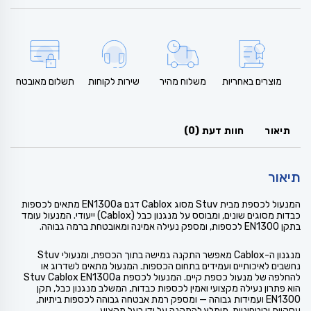
מוצרים באחריות
משלוח מהיר
שירות לקוחות
תשלום מאובטח
תיאור
חוות דעת (0)
תיאור
המנעול לכספת מבית Stuv מסוג Cablox דגם EN1300a מתאים לכספות
כבדות מסוגים שונים, ומבוסס על מנגנון כבל (Cablox) ייעודי. המנעול עומד
בתקן EN1300 לכספות, ומספק נעילה אמינה ומאובטחת ברמה גבוהה.
מנגנון ה-Cablox מאפשר התקנה גמישה בתוך הכספת, ומנעולי Stuv
נחשבים לאיכותיים ועמידים בתחום הכספות. המנעול מתאים לשדרוג או
להחלפה של מנעול כספת קיים. המנעול לכספת Stuv Cablox EN1300a
הוא פתרון נעילה מקצועי ואמין לכספות כבדות, המשלב מנגנון כבל, תקן
EN1300 ועמידות גבוהה — ומספק רמת אבטחה גבוהה לכספות ביתיות,
עסקיות וביטחוניות. מומלץ להתקנה על ידי בעל מקצוע.