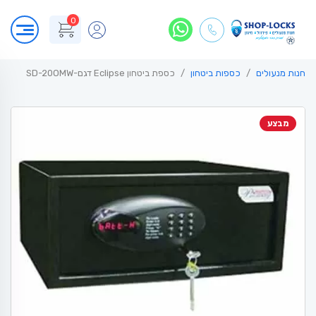
0
חנות מנעולים
כספות ביטחון
כספת ביטחון Eclipse דגם-SD-20OMW
מבצע