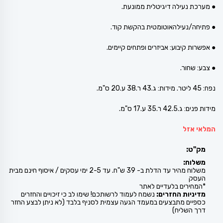
● מערכת נעילה דיגיטלית ממונעת.
● פתיחה/נעילהאוטומטית בהקשת קוד.
● אפשרות קיבוע: אביזרים ופתחים קיימים.
● צבע: שחור.
נפח: 45 ליטר. מידות: ג.43 ר.38 ע.20 ס"מ.
מידות פנים: ג.42.5 ר.35 ע.17 ס"מ.
המלאי אזל
מק"ט:
משלוח:
משלוח מהיר עד הדלת ב- 39 ש"ח. עד 2-5 ימי עסקים / איסוף חינם מבית
העסק
*המחירים בלעדיים לאתר
מדיניות החזרים:
נשמח לעמוד לרשותכם! שימו לב כי זיכויים והחזרים
כספיים מתבצעים במעמד הגעה עצמית לסניף בלבד (לא ניתן לבצע החזר
דרך השליח)