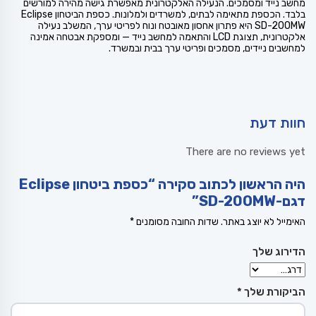
מחשב נייד ומסמכים. הנעילה האלקטרונית מאפשרת גישה מהירה למורשים
בלבד. הכספת מתאימה לבתים, למשרדים ולמלונות. כספת הביטחון Eclipse
SD-20OMW היא פתרון אחסון מאובטח ונוח לפריטי ערך, המשלב נעילה
אלקטרונית, תצוגת LCD והתאמה למחשב נייד — ומספקת אבטחה אמינה
למחשבים ניידים, מסמכים ופריטי ערך בבית ובמשרד.
חוות דעת
There are no reviews yet
היה הראשון לכתוב סקירה “כספת ביטחון Eclipse
דגם-SD-20OMW”
האימייל לא יוצג באתר.
שדות החובה מסומנים
*
הדירוג שלך
הביקורת שלך
*