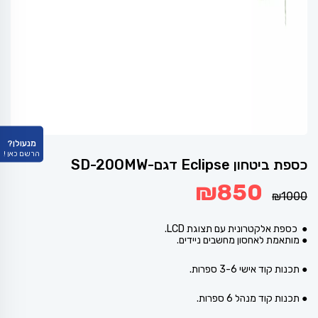
מנעולן?
הרשם כאן !
כספת ביטחון Eclipse דגם-SD-20OMW
המחיר
המחיר
₪
850
המקורי
הנוכחי
₪
1000
היה:
הוא:
₪850.
₪1000.
● כספת אלקטרונית עם תצוגת LCD.
● מותאמת לאחסון מחשבים ניידים.
● תכנות קוד אישי 3-6 ספרות.
● תכנות קוד מנהל 6 ספרות.