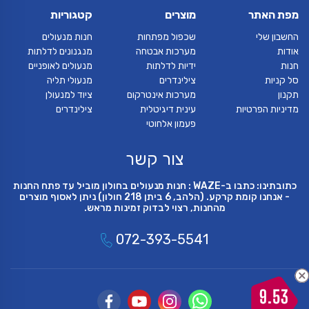
מפת האתר
מוצרים
קטגוריות
החשבון שלי
שכפול מפתחות
חנות מנעולים
אודות
מערכות אבטחה
מנגנונים לדלתות
חנות
ידיות לדלתות
מנעולים לאופניים
סל קניות
צילינדרים
מנעולי תליה
תקנון
מערכות אינטרקום
ציוד למנעולן
מדיניות הפרטיות
עינית דיגיטלית
צילינדרים
פעמון אלחוטי
צור קשר
כתובתינו: כתבו ב-WAZE : חנות מנעולים בחולון מוביל עד פתח החנות
- אנחנו קומת קרקע. (הלהב, 6 ביתן 218 חולון) ניתן לאסוף מוצרים
מהחנות, רצוי לבדוק זמינות מראש.
072-393-5541
9.53