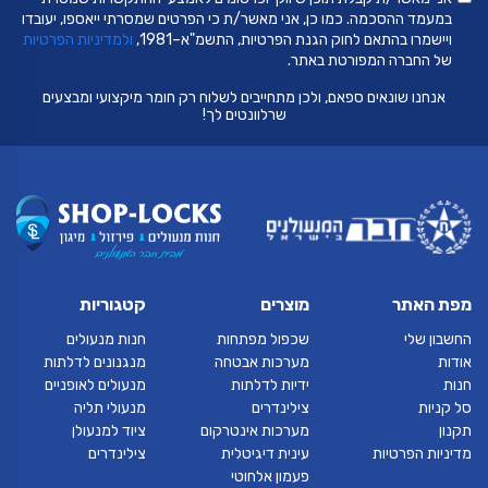
במעמד ההסכמה. כמו כן, אני מאשר/ת כי הפרטים שמסרתי ייאספו, יעובדו
ויישמרו בהתאם לחוק הגנת הפרטיות, התשמ"א–1981,
ולמדיניות הפרטיות
של החברה המפורטת באתר.
אנחנו שונאים ספאם, ולכן מתחייבים לשלוח רק חומר מיקצועי ומבצעים
שרלוונטים לך!
מפת האתר
מוצרים
קטגוריות
החשבון שלי
שכפול מפתחות
חנות מנעולים
אודות
מערכות אבטחה
מנגנונים לדלתות
חנות
ידיות לדלתות
מנעולים לאופניים
סל קניות
צילינדרים
מנעולי תליה
תקנון
מערכות אינטרקום
ציוד למנעולן
מדיניות הפרטיות
עינית דיגיטלית
צילינדרים
פעמון אלחוטי