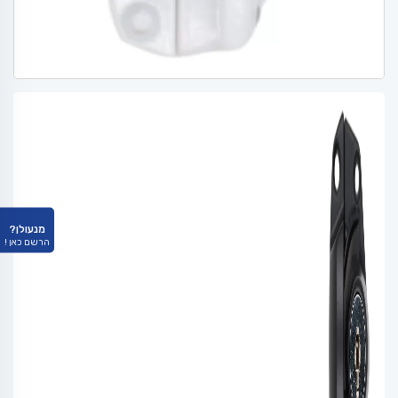
מנעולן?
הרשם כאן !