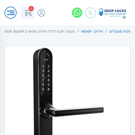
0
חנות מנעולים
אילוק -elock
מנעול חכם לדלת אילוק ספארק Elock Spark