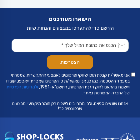
סוגים.
ניתן
לבחור
את
הישארו מעודכנים
האפשרויות
בעמוד
הירשם כדי להתעדכן במבצעים והנחות שוות
המוצר
אני מאשר/ת קבלת תוכן שיווקי ופרסומים לאמצעי ההתקשרות שמסרתי
במעמד ההסכמה. כמו כן, אני מאשר/ת כי הפרטים שמסרתי ייאספו, יעובדו
ויישמרו בהתאם לחוק הגנת הפרטיות, התשמ"א–1981,
ולמדיניות הפרטיות
של החברה המפורטת באתר.
אנחנו שונאים ספאם, ולכן מתחייבים לשלוח רק חומר מיקצועי ומבצעים
שרלוונטים לך!