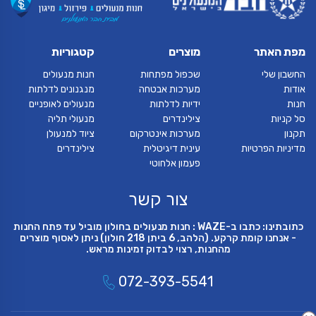
מפת האתר
מוצרים
קטגוריות
החשבון שלי
שכפול מפתחות
חנות מנעולים
אודות
מערכות אבטחה
מנגנונים לדלתות
חנות
ידיות לדלתות
מנעולים לאופניים
סל קניות
צילינדרים
מנעולי תליה
תקנון
מערכות אינטרקום
ציוד למנעולן
מדיניות הפרטיות
עינית דיגיטלית
צילינדרים
פעמון אלחוטי
צור קשר
כתובתינו: כתבו ב-WAZE : חנות מנעולים בחולון מוביל עד פתח החנות
- אנחנו קומת קרקע. (הלהב, 6 ביתן 218 חולון) ניתן לאסוף מוצרים
מהחנות, רצוי לבדוק זמינות מראש.
072-393-5541