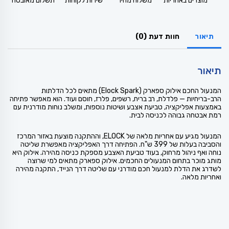
מוצרים באחריות
משלוח מהיר
שירות לקוחות
תשלום מאובטח
תיאור
חוות דעת (0)
תיאור
המנעול החכם אילוק ספארק (Elock Spark) מתאים לכל הדלתות
הרב-בריחיות — פלדלת, רב בריח, רשפים, פלרז, חוסם ועוד. הוא מאפשר פתיחה
באמצעות אפליקציה, טביעת אצבע ושיטות נוספות, ומשלב נוחות מודרנית עם
רמת אבטחה גבוהה לכניסה לבית.
המנעול מגיע עם אחריות מלאה של ELOCK, וההתקנה מוצעת באזור המרכז
והסביבה בעלות של 399 ש"ח. הפתיחה דרך האפליקציה מאפשרת שליטה
נוחה ואף ניהול מרחוק, בעוד טביעת האצבע מספקת כניסה מהירה. אילוק היא
מותג מוכר בתחום המנעולים החכמים. אילוק ספארק מתאים למי שרוצה
לשדרג את הדלת למנעול חכם מודרני עם שליטה דרך הנייד, התקנה מהירה
ואחריות מלאה.