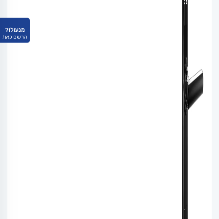
מנעולן?
הרשם כאן !