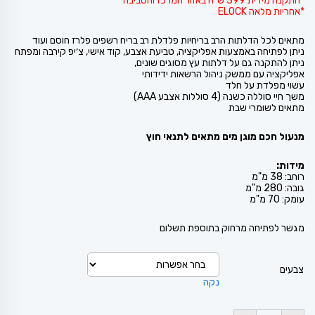
*התקנה מידית 399 ש"ח באזור המרכז והסביבה
*אחריות מלאה ELOCK
מתאים לכל הדלתות הרב בריחיות פלדלת רב בריח רשפים פלרז חוסם ועוד
ניתן לפתיחה באמצעות אפליקציה, טביעת אצבע, קוד אישי, צ׳יפ קירבה ומפתח
ניתן להתקנה גם על דלתות עץ מסוגים שונים,
אפליקציה עם ממשק ניהול הרשאות ידידותי
עשוי מפלדת על חלד
משך חיי סוללה כשנה (4 סוללות אצבע AAA)
מתאים לשומרי שבת
מנעול חכם מוגן מים מתאים לתנאי חוץ
מידות:
רוחב: 38 מ"מ
גובה: 280 מ"מ
עומק: 70 מ"מ
מגשר לפתיחה מרחוק בתוספת תשלום
צבעים
נקה