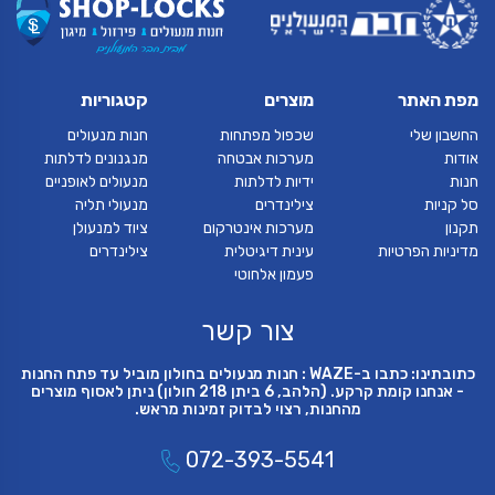
מפת האתר
מוצרים
קטגוריות
החשבון שלי
שכפול מפתחות
חנות מנעולים
אודות
מערכות אבטחה
מנגנונים לדלתות
חנות
ידיות לדלתות
מנעולים לאופניים
סל קניות
צילינדרים
מנעולי תליה
תקנון
מערכות אינטרקום
ציוד למנעולן
מדיניות הפרטיות
עינית דיגיטלית
צילינדרים
פעמון אלחוטי
צור קשר
כתובתינו: כתבו ב-WAZE : חנות מנעולים בחולון מוביל עד פתח החנות
- אנחנו קומת קרקע. (הלהב, 6 ביתן 218 חולון) ניתן לאסוף מוצרים
מהחנות, רצוי לבדוק זמינות מראש.
072-393-5541