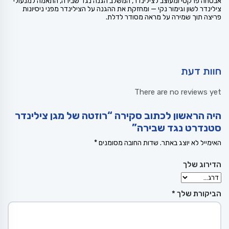
אבטחה פרקטי ומעוצב לצילינדר, המשלב הגנה נגד שבירה, התאמה למנעולי
צילינדר לשון וגימור נקי — ומחזקת את ההגנה על הצילינדר מפני ניסיונות
פריצה תוך שמירה על מראה מסודר לדלת.
חוות דעת
There are no reviews yet
היה הראשון לכתוב סקירה “רוזטה של מגן צילינדר
סטנדרט נגד שבירה”
האימייל לא יוצג באתר.
שדות החובה מסומנים
*
הדירוג שלך
הביקורת שלך
*