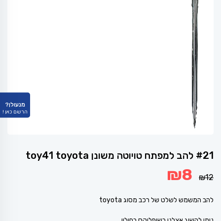
מנעולן?
הרשם כאן !
#21 להב למפתח טויוטה משונן toy41 toyota
המחיר
המחיר
₪
8
המקורי
הנוכחי
₪
12
היה:
הוא:
₪8.
₪12.
להב המשמש לשלט של רכב מסוג toyota
ניתן להשיג אצלנו בשופלוקס בחולון.