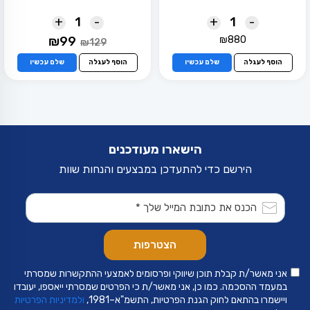
+
-
+
-
המחיר
המחיר
₪
99
₪
880
₪
129
המקורי
הנוכחי
היה:
הוא:
הוסף לעגלה
שלם עכשיו
הוסף לעגלה
שלם עכשיו
₪99.
₪129.
הישארו מעודכנים
הירשם כדי להתעדכן במבצעים והנחות שוות
אני מאשר/ת קבלת תוכן שיווקי ופרסומים לאמצעי ההתקשרות שמסרתי
במעמד ההסכמה. כמו כן, אני מאשר/ת כי הפרטים שמסרתי ייאספו, יעובדו
ויישמרו בהתאם לחוק הגנת הפרטיות, התשמ"א–1981,
ולמדיניות הפרטיות