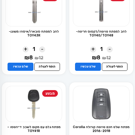
להב למפתח טויוטה/לקסוס חריטה-
להב למפתח סובארו/איסוזו משונן-
TOY43R
TOY40/TOY48
+
-
+
-
המחיר
המחיר
המחיר
המחיר
₪
8
₪
8
₪
12
₪
12
המקורי
הנוכחי
המקורי
הנוכחי
היה:
הוא:
היה:
הוא:
הוסף לעגלה
שלם עכשיו
הוסף לעגלה
שלם עכשיו
₪8.
₪12.
₪8.
₪12.
מבצע
מפתח שלט חכם טויוטה קורולה Corolla
מפתח גלם עם מקום לשבב דייהטסו –
TOY41R
2016-2018