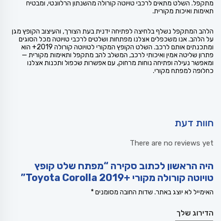
מתקפל. השלט מתאים לרכבי טויוטה קורולה מהשנתון הרלוונטי, ומבטיח
תאימות ואיכות מקורית.
הלהב המתקפל נשלף בלחיצה לפתיחה ידנית בעת הצורך, והעיצוב הקופץ מגן
על הלהב. אנו משכפלים אצלנו מפתחות ושלטים לרכבי טויוטה מכל הסוגים
ומתכנתים אותם לרכב. השלט הקופץ המקורי לטויוטה קורולה 2019+ הוא
פתרון שליטה אמין ואיכותי לרכב, המשלב להב מתקפל ותאימות מקורית —
ומאפשר נעילה ופתיחה נוחות מרחוק, עם אפשרות שכפול ותכנות אצלנו
כחלופה למפתח מקורי.
חוות דעת
There are no reviews yet
היה הראשון לכתוב סקירה “מפתח שלט קופץ
טויוטה קורולה מקורי +Toyota Corolla 2019”
האימייל לא יוצג באתר.
שדות החובה מסומנים
*
הדירוג שלך