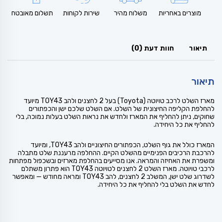
מוצרים באחריות
משלוח מהיר
שירות לקוחות
תשלום מאובטח
תיאור
חוות דעת (0)
תיאור
מארז השלט לרכב טויוטה (Toyota) בעל 2 לחצנים ולהב TOY43 מיועד
להחלפת הקליפה החיצונית של השלט. אם השלט שלכם ישן והכפתורים
שחוקים, ניתן להחליף את המארז ולחדש את נראות השלט בעלות נמוכה, בלי
להחליף את כל היחידה.
המארז כולל את גוף השלט, הכפתורים החיצוניים ולהב TOY43, ומיועד
להרכבת הרכיבים הפנימיים מהשלט הקיים. ההחלפה מרעננת שלט מתבלה
ומשפרת את האחיזה והמראה. אנו מסייעים בהחלפת מארזים ובשכפול מפתחות
לרכבי טויוטה. מארז השלט 2 לחצנים לטויוטה TOY43 הוא פתרון משתלם
לשדרוג שלט ישן, המשלב 2 לחצנים, להב TOY43 ומראה מחודש — ומאפשר
לחדש את השלט בלי להחליף את כל היחידה.