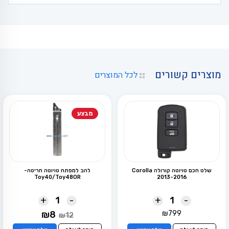
מוצרים קשורים
לכל המוצרים
מבצע
שלט חכם טויוטה קורולה Corolla
להב למפתח טויוטה חריטה-
Toy40/Toy48OR
2013-2016
+
-
+
-
המחיר
המחיר
₪
8
₪
799
₪
12
המקורי
הנוכחי