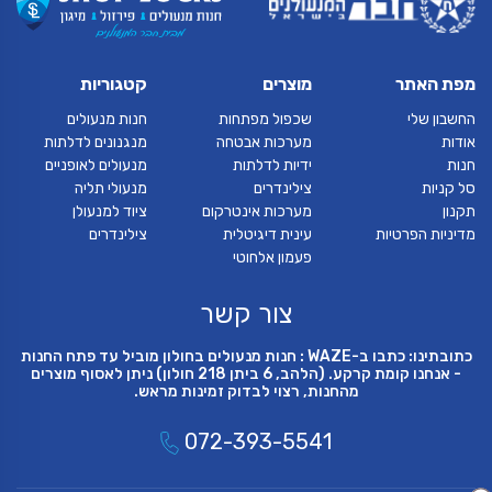
מפת האתר
מוצרים
קטגוריות
החשבון שלי
שכפול מפתחות
חנות מנעולים
אודות
מערכות אבטחה
מנגנונים לדלתות
חנות
ידיות לדלתות
מנעולים לאופניים
סל קניות
צילינדרים
מנעולי תליה
תקנון
מערכות אינטרקום
ציוד למנעולן
מדיניות הפרטיות
עינית דיגיטלית
צילינדרים
פעמון אלחוטי
צור קשר
כתובתינו: כתבו ב-WAZE : חנות מנעולים בחולון מוביל עד פתח החנות
- אנחנו קומת קרקע. (הלהב, 6 ביתן 218 חולון) ניתן לאסוף מוצרים
מהחנות, רצוי לבדוק זמינות מראש.
072-393-5541