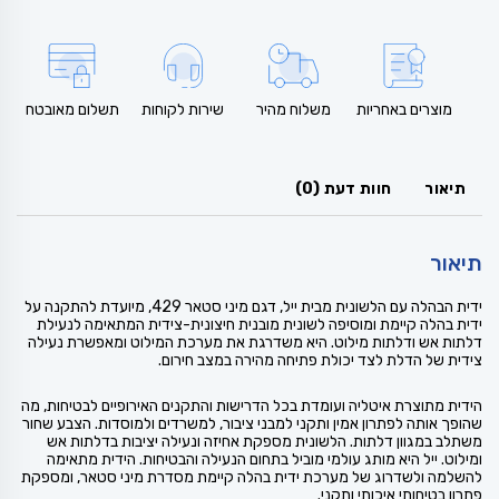
מוצרים באחריות
משלוח מהיר
שירות לקוחות
תשלום מאובטח
תיאור
חוות דעת (0)
תיאור
ידית הבהלה עם הלשונית מבית ייל, דגם מיני סטאר 429, מיועדת להתקנה על
ידית בהלה קיימת ומוסיפה לשונית מובנית חיצונית-צידית המתאימה לנעילת
דלתות אש ודלתות מילוט. היא משדרגת את מערכת המילוט ומאפשרת נעילה
צידית של הדלת לצד יכולת פתיחה מהירה במצב חירום.
הידית מתוצרת איטליה ועומדת בכל הדרישות והתקנים האירופיים לבטיחות, מה
שהופך אותה לפתרון אמין ותקני למבני ציבור, למשרדים ולמוסדות. הצבע שחור
משתלב במגוון דלתות. הלשונית מספקת אחיזה ונעילה יציבות בדלתות אש
ומילוט. ייל היא מותג עולמי מוביל בתחום הנעילה והבטיחות. הידית מתאימה
להשלמה ולשדרוג של מערכת ידית בהלה קיימת מסדרת מיני סטאר, ומספקת
פתרון בטיחותי איכותי ותקני.