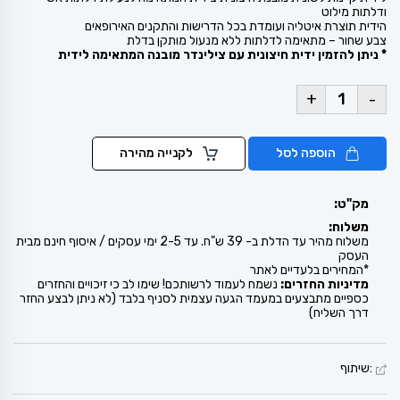
ודלתות מילוט
הידית תוצרת איטליה ועומדת בכל הדרישות והתקנים האירופאים
צבע שחור – מתאימה לדלתות ללא מנעול מותקן בדלת
* ניתן להזמין ידית חיצונית עם צילינדר מובנה המתאימה לידית
+
-
הוספה לסל
לקנייה מהירה
מק"ט:
משלוח:
משלוח מהיר עד הדלת ב- 39 ש"ח. עד 2-5 ימי עסקים / איסוף חינם מבית
העסק
*המחירים בלעדיים לאתר
מדיניות החזרים:
נשמח לעמוד לרשותכם! שימו לב כי זיכויים והחזרים
כספיים מתבצעים במעמד הגעה עצמית לסניף בלבד (לא ניתן לבצע החזר
דרך השליח)
:שיתוף