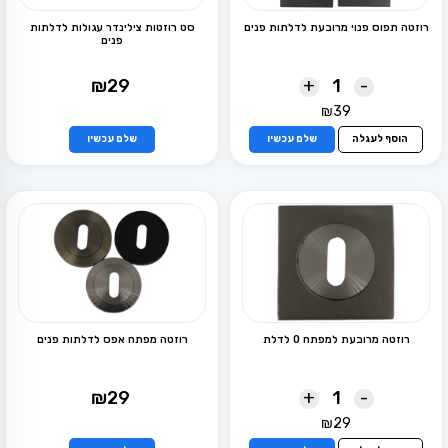
רוזטה תפוס פנוי מרובעת לדלתות פנים
סט רוזטות צילינדר עגולות לדלתות
פנים
+
-
₪
29
₪
39
למוצר
זה
הוסף לעגלה
שלם עכשיו
שלם עכשיו
יש
מספר
סוגים.
ניתן
לבחור
את
האפשרויות
בעמוד
המוצר
רוזטה מרובעת למפתח 0 לדלת
רוזטה מפתח אפס לדלתות פנים
+
-
₪
29
₪
29
למוצר