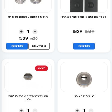
המוצר
סט רוזטות למנגנון תפוס פנוי סטנדרט
רוזטות למפתח 0 עגולות סטנדרט
המחיר
המחיר
+
-
₪
29
₪
39
המקורי
הנוכחי
המחיר
המחיר
₪
29
היה:
הוא:
₪
39
למוצר
המקורי
הנוכחי
₪29.
₪39.
זה
היה:
הוא:
שלם עכשיו
הוסף לעגלה
שלם עכשיו
יש
₪29.
₪39.
מספר
סוגים.
ניתן
לבחור
מבצע
את
האפשרויות
בעמוד
המוצר
מגן צילינדר אובלי
מגן צילינדר מיני סטנדרט לדלתות
פלדה
+
-
+
-