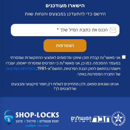
את
את
הישארו מעודכנים
האפשרויות
האפשרויות
בעמוד
בעמוד
הירשם כדי להתעדכן במבצעים והנחות שוות
המוצר
המוצר
אני מאשר/ת קבלת תוכן שיווקי ופרסומים לאמצעי ההתקשרות שמסרתי
במעמד ההסכמה. כמו כן, אני מאשר/ת כי הפרטים שמסרתי ייאספו, יעובדו
ויישמרו בהתאם לחוק הגנת הפרטיות, התשמ"א–1981,
ולמדיניות הפרטיות
של החברה המפורטת באתר.
אנחנו שונאים ספאם, ולכן מתחייבים לשלוח רק חומר מיקצועי ומבצעים
שרלוונטים לך!