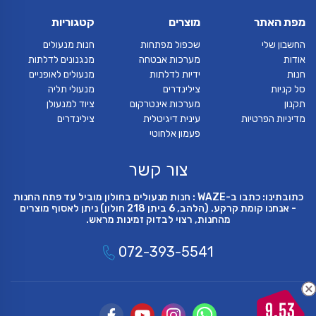
מפת האתר
מוצרים
קטגוריות
החשבון שלי
שכפול מפתחות
חנות מנעולים
אודות
מערכות אבטחה
מנגנונים לדלתות
חנות
ידיות לדלתות
מנעולים לאופניים
סל קניות
צילינדרים
מנעולי תליה
תקנון
מערכות אינטרקום
ציוד למנעולן
מדיניות הפרטיות
עינית דיגיטלית
צילינדרים
פעמון אלחוטי
צור קשר
כתובתינו: כתבו ב-WAZE : חנות מנעולים בחולון מוביל עד פתח החנות
- אנחנו קומת קרקע. (הלהב, 6 ביתן 218 חולון) ניתן לאסוף מוצרים
מהחנות, רצוי לבדוק זמינות מראש.
072-393-5541
9.53