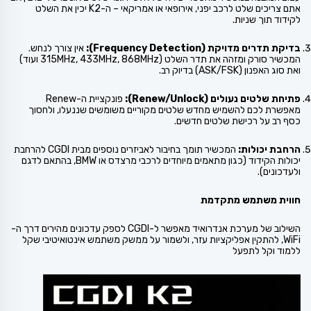
אתם צריכים שלט לרכב יפני, אירופאי או אמריקאי – ה-K2 יכין את השלט
לקידוד תוך שניות.
בדיקת תדרים מדויקת (Frequency Detection):
אין צורך לנחש.
המכשיר סורק ומזהה את תדר השלט (315MHz, 433MHz, 868MHz ועוד)
ואת סוג האפנון (ASK/FSK) בדיוק רב.
פתיחת שלטים נעולים (Renew/Unlock):
פונקציית ה-Renew
מאפשרת לכם להשמיש מחדש שלטים מקוריים משומשים שננעלו, ולחסוך
כסף רב על רכישת שלטים חדשים.
הרחבת יכולות:
המכשיר תומך בחיבור לאביזרים נוספים מבית CGDI להרחבת
יכולות הקידוד (כגון מתאמים מיוחדים לרכבי מרצדס או BMW, בהתאם לדגם
ולעדכונים).
חווית משתמש מתקדמת
השילוב של מערכת אנדרואיד מאפשר ל-CGDI לספק עדכונים מהירים דרך ה-
WiFi, להתקין אפליקציות עזר, ולשמור על ממשק משתמש אינטואיטיבי שקל
ללמוד וקל לתפעל