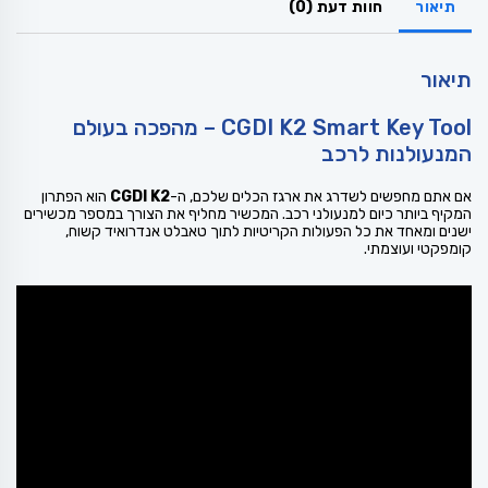
תיאור
חוות דעת (0)
תיאור
CGDI K2 Smart Key Tool – מהפכה בעולם
המנעולנות לרכב
אם אתם מחפשים לשדרג את ארגז הכלים שלכם, ה-
CGDI K2
הוא הפתרון
המקיף ביותר כיום למנעולני רכב. המכשיר מחליף את הצורך במספר מכשירים
ישנים ומאחד את כל הפעולות הקריטיות לתוך טאבלט אנדרואיד קשוח,
קומפקטי ועוצמתי.