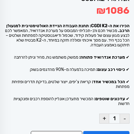
₪
1086
הכירו את ה-CGDI K2: תחנת העבודה הניידת האולטימטיבית למנעולן
הרכב.
מכשיר חכם ורב-תכליתי המבוסס על מערכת אנדרואיד, המאפשר לכם
לבצע מגוון עצום של פעולות קידוד, שכפול ודיאגנוסטיקה למפתחות ושלטים –
הכל בכף היד. עם מסך איכותי וסוללה חזקה במיוחד, ה-K2 מבטיח שלא
תיתקעו באמצע העבודה.
✔
מערכת אנדרואיד פתוחה:
ממשק משתמש נוח, מהיר וניתן להרחבה
✔
כיסוי רכב עצום:
תמיכה בלמעלה מ-90% מהדגמים בשוק
✔
הכל במכשיר אחד:
קריאת צ'יפים, ייצור שלטים, בדיקת תדרים ופתיחת
מפתחות
✔
עדכונים שוטפים:
המכשיר מתעדכן אונליין להוספת רכבים ופונקציות
חדשות
+
-