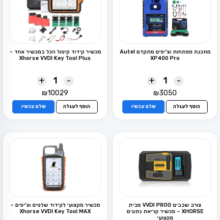
מתכנת מפתחות וצ'יפים מתקדם Autel
מכשיר קידוד קיטול הכל במכשיר אחד –
Xhorse VVDI Key Tool Plus
XP400 Pro
+
-
+
-
₪
10029
₪
3050
הוסף לעגלה
שלם עכשיו
הוסף לעגלה
שלם עכשיו
צורב שבבים VVDI PROG מבית
מכשיר מקצועי לקידוד שלטים וצ'יפים –
XHORSE – מכשיר קריאת נתונים
Xhorse VVDI Key Tool MAX
מקצועי