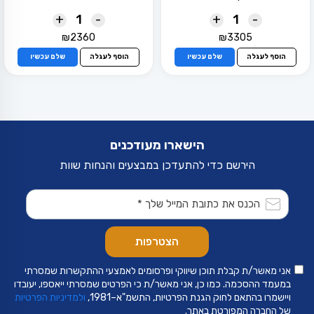
+
-
+
-
₪
2360
₪
3305
הוסף לעגלה
שלם עכשיו
הוסף לעגלה
שלם עכשיו
הישארו מעודכנים
הירשם כדי להתעדכן במבצעים והנחות שוות
אני מאשר/ת קבלת תוכן שיווקי ופרסומים לאמצעי ההתקשרות שמסרתי
במעמד ההסכמה. כמו כן, אני מאשר/ת כי הפרטים שמסרתי ייאספו, יעובדו
ויישמרו בהתאם לחוק הגנת הפרטיות, התשמ"א–1981,
ולמדיניות הפרטיות
של החברה המפורטת באתר.