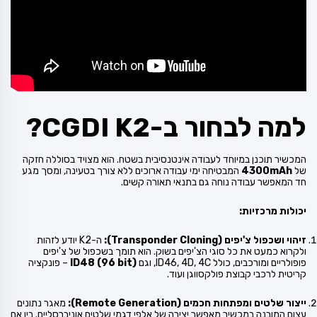
למה לבחור ב-CGDI K2?
המכשיר תוכנן במיוחד לעבודה אינטנסיבית בשטח. הוא מצויד בסוללה חזקה
של
4300mAh
המבטיחה ימי עבודה ארוכים ללא צורך בטעינה, ומסך מגע
חד המאפשר עבודה נוחה גם בתנאי תאורה קשים.
יכולות מרכזיות:
זיהוי ושכפול צ'יפים (Transponder Cloning):
ה-K2 יודע לזהות
ולקרוא כמעט את כל סוגי הצ'יפים בשוק. הוא תומך בשכפול של צ'יפים
פופולריים ומורכבים, כולל ID46, 4D, 4C, וגם
ID48 (96 bit)
– פונקציה
קריטית לרכבי קבוצת פולקסווגן ועוד.
ייצור שלטים ומפתחות חכמים (Remote Generation):
מאגר נתונים
עצום המובנה במכשיר מאפשר יצירה של אלפי דגמי שלטים אוניברסליים. בין אם