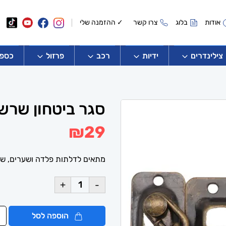
אודות
בלוג
צרו קשר
✓ ההזמנה שלי
צילינדרים
ידיות
רכב
פרזול
כספו
סגר ביטחון שרש
₪
29
מתאים לדלתות פלדה ושערים, ש
+
-
הוספה לסל