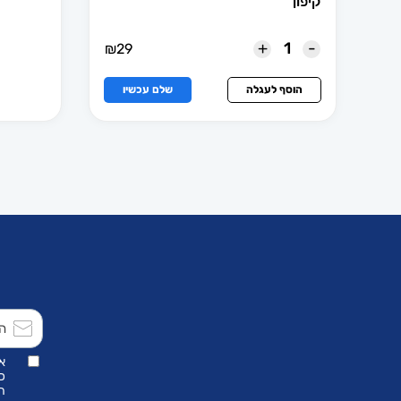
קיפון
+
-
₪
29
למוצר
זה
הוסף לעגלה
שלם עכשיו
יש
מספר
סוגים.
ניתן
לבחור
את
האפשרוי
בעמוד
המוצר
א
כ
הת