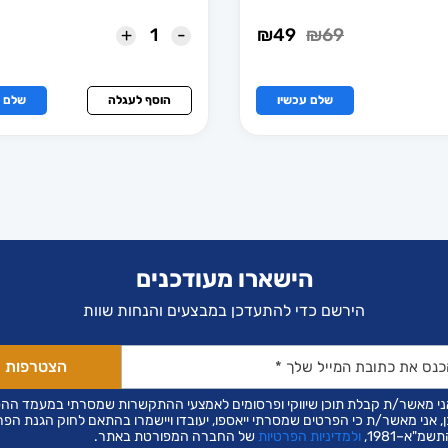
+
-
69
₪
49
המחיר
₪
המחיר
המקורי
הנוכחי
היה:
הוא:
₪49.
₪69.
שלם עכשיו
הוסף לעגלה
שלם ע
ות
הישארו מעודכנים
הירשם כדי להתעדכן במבצעים והנחות שוות
ני מאשר/ת קבלת תוכן שיווקי ופרסומים לאמצעי ההתקשרות שמסרתי במעמד הה
ן, אני מאשר/ת כי הפרטים שמסרתי ייאספו, יעובדו ויישמרו בהתאם לחוק הגנת הפר
שמ"א–1981,
ולמדיניות הפרטיות
של החברה המפורטת באתר.