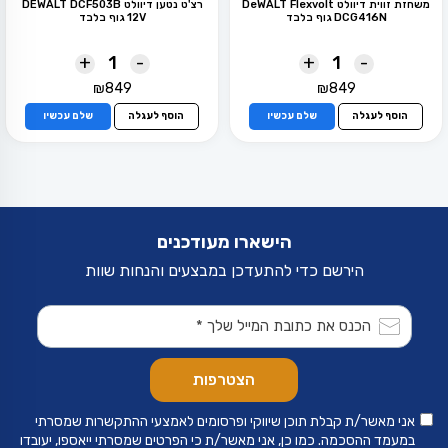
משחזת זווית דיוולט DeWALT Flexvolt
רצ'ט נטען דיוולט DEWALT DCF503B
DCG416N גוף בלבד
12V גוף בלבד
+
-
+
-
₪
849
₪
849
הוסף לעגלה
שלם עכשיו
הוסף לעגלה
שלם עכשיו
הישארו מעודכנים
הירשם כדי להתעדכן במבצעים והנחות שוות
אני מאשר/ת קבלת תוכן שיווקי ופרסומים לאמצעי ההתקשרות שמסרתי
במעמד ההסכמה. כמו כן, אני מאשר/ת כי הפרטים שמסרתי ייאספו, יעובדו