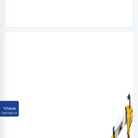
מנעולן?
הרשם כאן !