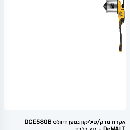
אקדח מרק/סיליקון נטען דיוולט DCE580B
DeWALT – גוף בלבד