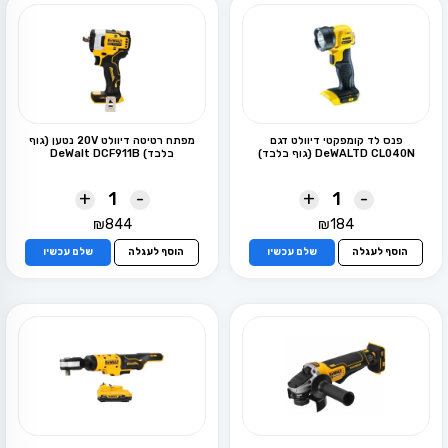
פנס לד קומפקטי דיוולט דגם
מפתח רטיטה דיוולט 20V נטען (גוף
DeWALTD CL040N (גוף בלבד)
בלבד) DeWalt DCF911B
+
-
+
-
₪
844
₪
184
הוסף לעגלה
שלם עכשיו
הוסף לעגלה
שלם עכשיו