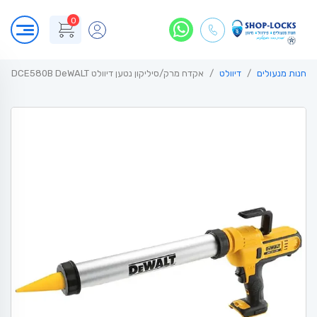
0
חנות מנעולים
דיוולט
אקדח מרק/סיליקון נטען דיוולט DCE580B DeWALT – גוף בלבד