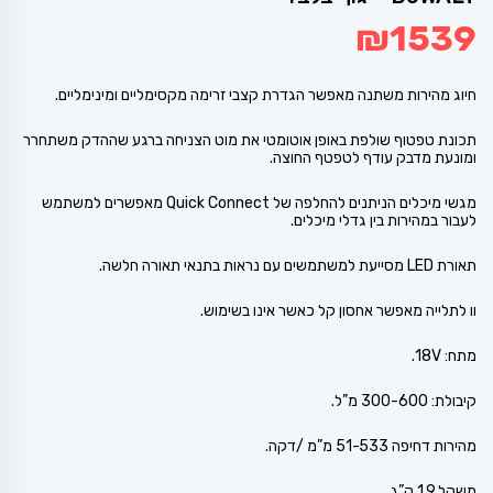
₪
1539
חיוג מהירות משתנה מאפשר הגדרת קצבי זרימה מקסימליים ומינימליים.
תכונת טפטוף שולפת באופן אוטומטי את מוט הצניחה ברגע שההדק משתחרר
ומונעת מדבק עודף לטפטף החוצה.
מגשי מיכלים הניתנים להחלפה של Quick Connect מאפשרים למשתמש
לעבור במהירות בין גדלי מיכלים.
תאורת LED מסייעת למשתמשים עם נראות בתנאי תאורה חלשה.
וו לתלייה מאפשר אחסון קל כאשר אינו בשימוש.
מתח: 18V.
קיבולת: 300-600 מ”ל.
מהירות דחיפה 51-533 מ”מ /דקה.
משקל 1.9 ק”ג.