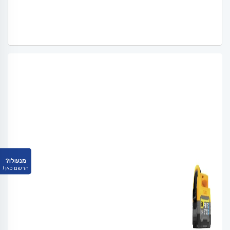
מנעולן?
הרשם כאן !