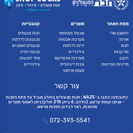
מפת האתר
מוצרים
קטגוריות
החשבון שלי
שכפול מפתחות
חנות מנעולים
אודות
מערכות אבטחה
מנגנונים לדלתות
חנות
ידיות לדלתות
מנעולים לאופניים
סל קניות
צילינדרים
מנעולי תליה
תקנון
מערכות אינטרקום
ציוד למנעולן
מדיניות הפרטיות
עינית דיגיטלית
צילינדרים
פעמון אלחוטי
צור קשר
כתובתינו: כתבו ב-WAZE : חנות מנעולים בחולון מוביל עד פתח החנות
- אנחנו קומת קרקע. (הלהב, 6 ביתן 218 חולון) ניתן לאסוף מוצרים
מהחנות, רצוי לבדוק זמינות מראש.
072-393-5541