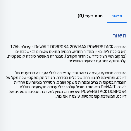
תיאור
חוות דעת (0)
תיאור
הסוללה DeWALT DCBP034 20V MAX POWERSTACK בקיבולת 1.7Ah
היא סוללת ליתיום-יון מהדור החדש, הבנויה מתאים שטוחים רב-שכבתיים
(במקום תאי הצילינדר של הדור הקודם). מבנה זה מאפשר סוללה קומפקטית,
קלה וחזקה יותר עם ביצועים משופרים.
הסוללה מספקת עוצמה גבוהה ופריקה יציבה לכלי העבודה הנטענים של
דיוולט, ומתאימה למגוון רחב של כלים בסדרה. הגודל הקומפקטי שלה מקל על
העבודה במקומות צרים ומפחית משקל ועומס. הסוללה מגיעה עם אחריות
לשנה. DeWALT היא מותג מוביל עולמי בכלי עבודה מקצועיים. סוללת
POWERSTACK DCBP034 היא שדרוג מצוין למערכת הכלים הנטענים של
דיוולט, המשלבת קומפקטיות, עוצמה ואמינות.