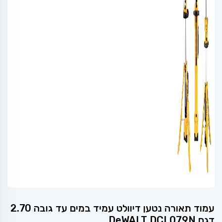
עמוד תאורה נטען דיוולט עמיד במים עד גובה 2.70
דגם DeWALT DCL079N