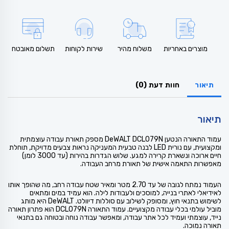
מוצרים באחריות
משלוח מהיר
שירות לקוחות
תשלום מאובטח
תיאור
חוות דעת (0)
תיאור
עמוד התאורה הנטען DeWALT DCL079N מספק תאורת עבודה עוצמתית
ומקצועית, עם נורית LED לבנה טבעית המעניקה נראות צבעים מדויקת, תוחלת
חיים ארוכה ונשארת קרירה למגע. שלוש הגדרות בהירות (עד 3000 לומן)
מאפשרות התאמה אישית של תאורת מרחב העבודה.
העמוד נמתח לגובה של עד 2.70 מטר ומאיר שטח עבודה רחב, מה שהופך אותו
לאידיאלי לאתרי בנייה, למוסכים ולעבודות לילה. הוא עמיד במים ומתאים
לשימוש בתנאי חוץ, ומסופק לשילוב עם סוללות דיוולט. DeWALT היא מותג
מוביל עולמי בכלי עבודה מקצועיים. עמוד התאורה DCL079N הוא פתרון תאורה
נייד, עוצמתי ועמיד לכל אתר עבודה, ומאפשר עבודה נוחה ובטוחה גם בתנאי
תאורה נמוכה.