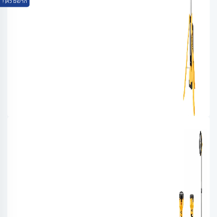
הרשם כאן !