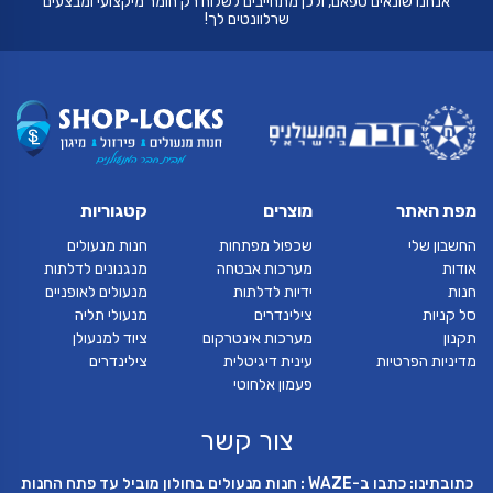
אנחנו שונאים ספאם, ולכן מתחייבים לשלוח רק חומר מיקצועי ומבצעים
שרלוונטים לך!
מפת האתר
מוצרים
קטגוריות
החשבון שלי
שכפול מפתחות
חנות מנעולים
אודות
מערכות אבטחה
מנגנונים לדלתות
חנות
ידיות לדלתות
מנעולים לאופניים
סל קניות
צילינדרים
מנעולי תליה
תקנון
מערכות אינטרקום
ציוד למנעולן
מדיניות הפרטיות
עינית דיגיטלית
צילינדרים
פעמון אלחוטי
צור קשר
כתובתינו: כתבו ב-WAZE : חנות מנעולים בחולון מוביל עד פתח החנות