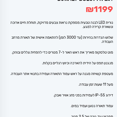
₪
1199
נורית LED לבנה טבעית מספקת נראות צבעים מדויקת, תוחלת חיים ארוכה
ונשארת קרירה למגע.
שלוש הגדרות בהירות (עד 3000 לומן) להתאמה אישית של תאורת מרחב
העבודה.
מוט טלסקופ מאריך את ראש האור ל-7 מטרים כדי להפחית צללים ובוהק.
מנגנון תפס על הידית להארכה וכיווץ רגליים בקלות.
מעטפת קשיחה מגנה על ראש עמוד התאורה ועמידה בתנאי אתר העבודה.
מעל 11 שעות זמן עבודה.
דירוג IP-55 לעמידות בפני מזג אוויר ואבק.
עמוד תאורה נטען ועמיד במים.
מתכוונן עד גובה של 2.5 מטר.