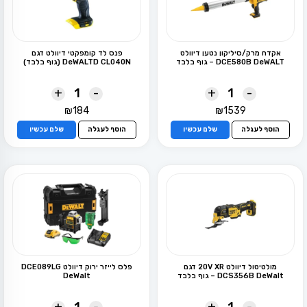
אקדח מרק/סיליקון נטען דיוולט
פנס לד קומפקטי דיוולט דגם
DCE580B DeWALT – גוף בלבד
DeWALTD CL040N (גוף בלבד)
+
-
+
-
₪
184
₪
1539
הוסף לעגלה
שלם עכשיו
הוסף לעגלה
שלם עכשיו
מולטיטול דיוולט 20V XR דגם
פלס לייזר ירוק דיוולט DCE089LG
DCS356B DeWalt – גוף בלבד
DeWalt
+
-
+
-