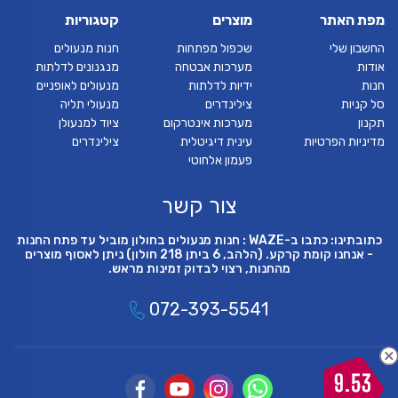
מפת האתר
מוצרים
קטגוריות
החשבון שלי
שכפול מפתחות
חנות מנעולים
אודות
מערכות אבטחה
מנגנונים לדלתות
חנות
ידיות לדלתות
מנעולים לאופניים
סל קניות
צילינדרים
מנעולי תליה
תקנון
מערכות אינטרקום
ציוד למנעולן
מדיניות הפרטיות
עינית דיגיטלית
צילינדרים
פעמון אלחוטי
צור קשר
כתובתינו: כתבו ב-WAZE : חנות מנעולים בחולון מוביל עד פתח החנות
- אנחנו קומת קרקע. (הלהב, 6 ביתן 218 חולון) ניתן לאסוף מוצרים
מהחנות, רצוי לבדוק זמינות מראש.
072-393-5541
9.53