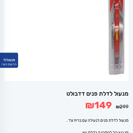
מנעולן?
הרשם כאן !
מנעול לדלת פנים דדבולט
המחיר
המחיר
₪
149
המקורי
הנוכחי
₪
299
היה:
הוא:
₪149.
₪299.
מנעול לדלת פנים לנעילה עם בריח צד .
מנגנון קל להתקנה בדלת עץ .