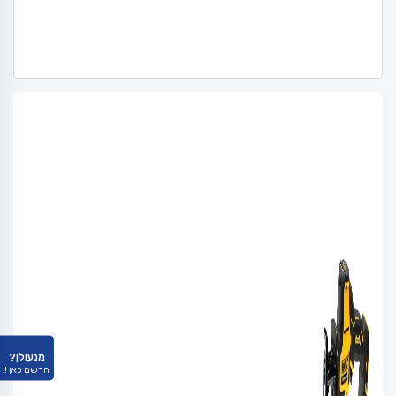
מנעולן?
הרשם כאן !