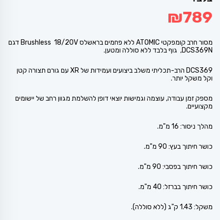
₪
789
מסור חרב קומפקטי ATOMIC ללא פחמים בראשלס Brushless 18/20V דגם
DCS369N, גוף בלבד ללא סוללה ומטען.
DCS369 הרב-תכליתי משלב ביצועים ועמידות של XR עם גורם תצורה קטן
וקל משקל יותר.
מספק זמן עבודה, עוצמה וגמישות יוצאי דופן להשלמת מגוון רחב של יישומים
מקצועיים.
מהלך ניסור: 16 מ"מ.
כושר חיתוך בעץ: 90 מ"מ.
כושר חיתוך בפסבי: 90 מ"מ.
כושר חיתוך בברזל: 40 מ"מ.
משקל: 1.43 ק"ג (ללא סוללה).