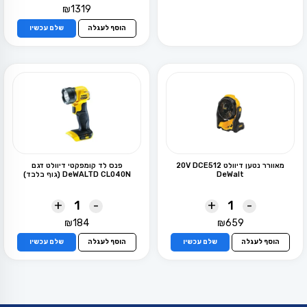
₪
1319
הוסף לעגלה
שלם עכשיו
מאוורר נטען דיוולט 20V DCE512
פנס לד קומפקטי דיוולט דגם
DeWalt
DeWALTD CL040N (גוף בלבד)
+
-
+
-
₪
184
₪
659
הוסף לעגלה
שלם עכשיו
הוסף לעגלה
שלם עכשיו