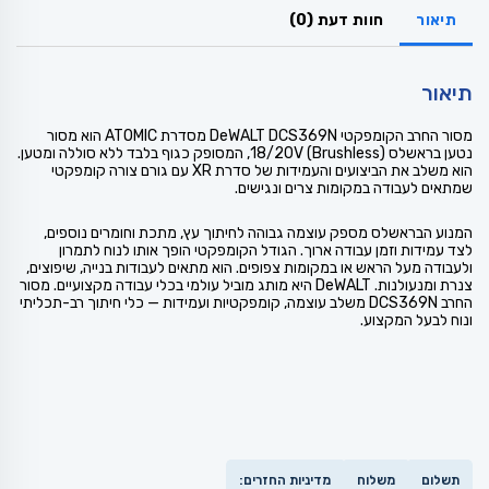
תיאור
חוות דעת (0)
תיאור
מסור החרב הקומפקטי DeWALT DCS369N מסדרת ATOMIC הוא מסור
נטען בראשלס (Brushless) 18/20V, המסופק כגוף בלבד ללא סוללה ומטען.
הוא משלב את הביצועים והעמידות של סדרת XR עם גורם צורה קומפקטי
שמתאים לעבודה במקומות צרים ונגישים.
המנוע הבראשלס מספק עוצמה גבוהה לחיתוך עץ, מתכת וחומרים נוספים,
לצד עמידות וזמן עבודה ארוך. הגודל הקומפקטי הופך אותו לנוח לתמרון
ולעבודה מעל הראש או במקומות צפופים. הוא מתאים לעבודות בנייה, שיפוצים,
צנרת ומנעולנות. DeWALT היא מותג מוביל עולמי בכלי עבודה מקצועיים. מסור
החרב DCS369N משלב עוצמה, קומפקטיות ועמידות — כלי חיתוך רב-תכליתי
ונוח לבעל המקצוע.
תשלום
משלוח
מדיניות החזרים: