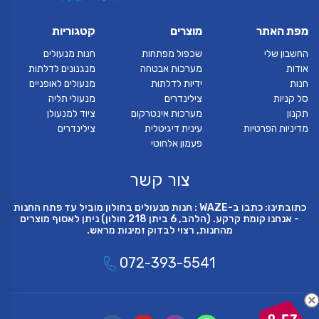
מפת האתר
מוצרים
קטגוריות
החשבון שלי
שכפול מפתחות
חנות מנעולים
אודות
מערכות אבטחה
מנגנונים לדלתות
חנות
ידיות לדלתות
מנעולים לאופניים
סל קניות
צילינדרים
מנעולי תליה
תקנון
מערכות אינטרקום
ציוד למנעולן
מדיניות הפרטיות
עינית דיגיטלית
צילינדרים
פעמון אלחוטי
צור קשר
כתובתינו: כתבו ב-WAZE : חנות מנעולים בחולון מוביל עד פתח החנות
- אנחנו קומת קרקע. (הלהב, 6 ביתן 218 חולון) ניתן לאסוף מוצרים
מהחנות, רצוי לבדוק זמינות מראש.
072-393-5541