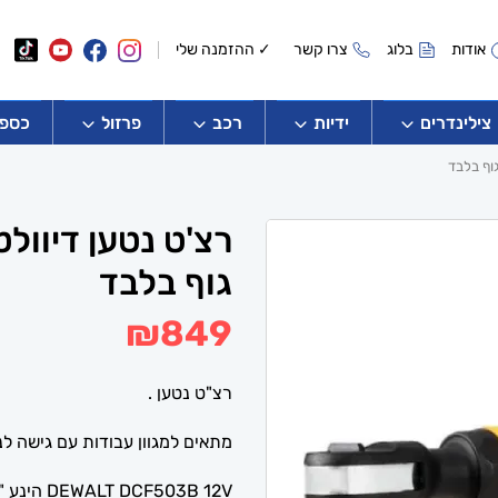
אודות
בלוג
צרו קשר
✓ ההזמנה שלי
צילינדרים
ידיות
רכב
פרזול
כספו
גוף בלבד
₪
849
רצ"ט נטען .
מתאים למגוון עבודות עם גישה לנ
DEWALT DCF503B 12V הינע "3/8 מנוע ברשלס ללא פחמים 81 ניוטון.