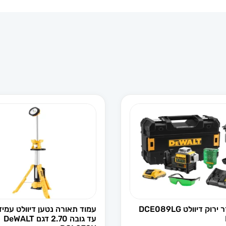
פלס לייזר ירוק דיוולט DCE089LG
עמוד תאורה נטען דיוולט עמיד
עד גובה 2.70 דגם DeWALT