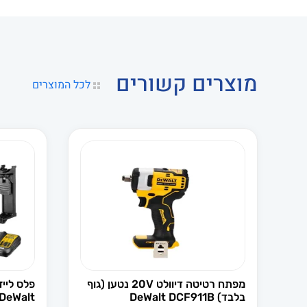
מוצרים קשורים
לכל המוצרים
מפתח רטיטה דיוולט 20V נטען (גוף
בלבד) DeWalt DCF911B
DeWalt