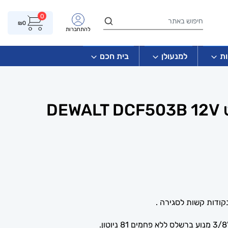
0
₪
0
להתחברות
ת
למנעולן
בית חכם
רצ'ט נטען דיוולט DEWALT DCF503B 12V
קודות קשות לסגירה .