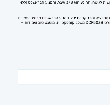
הרצ'ט הנטען DeWALT DCF503B 12V הוא כלי קומפקטי לסגירה ולפתיחה של ברגים ואומים, המתאים במיוחד לעבודה בנקודות קשות לגישה. ההינע הוא 3/8 אינץ', והמנוע הבראשלס (ללא
ינסטלציה ומכניקה עדינה. המנוע הבראשלס מבטיח עמידות
וזמן עבודה ארוך. הוא מסופק כגוף בלבד לשילוב עם סוללות דיוולט 12V. DeWALT היא מותג מוביל עולמי בכלי עבודה מקצועיים. הרצ'ט DCF503B משלב קומפקטיות, מומנט טוב ועמידות —