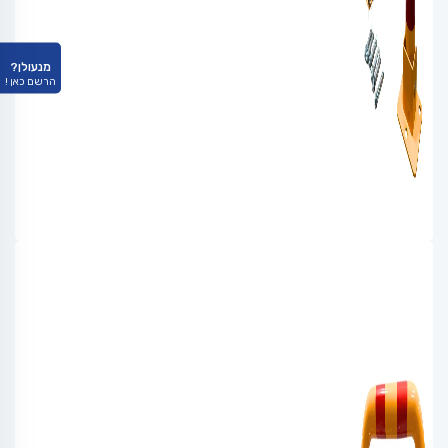
מנעולן?
הרשם כאן !