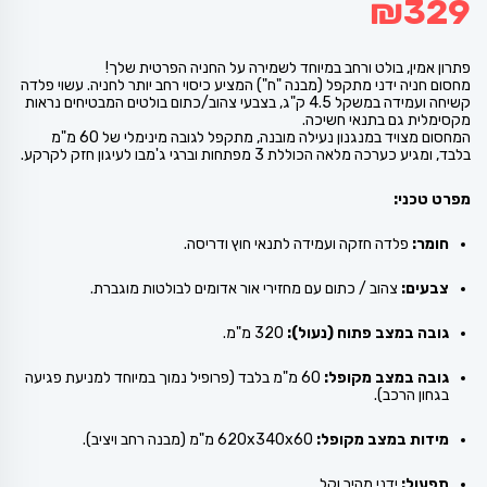
₪
329
פתרון אמין, בולט ורחב במיוחד לשמירה על החניה הפרטית שלך!
מחסום חניה ידני מתקפל (מבנה "ח") המציע כיסוי רחב יותר לחניה. עשוי פלדה
קשיחה ועמידה במשקל 4.5 ק"ג, בצבעי צהוב/כתום בולטים המבטיחים נראות
מקסימלית גם בתנאי חשיכה.
המחסום מצויד במנגנון נעילה מובנה, מתקפל לגובה מינימלי של 60 מ"מ
בלבד, ומגיע כערכה מלאה הכוללת 3 מפתחות וברגי ג'מבו לעיגון חזק לקרקע.
מפרט טכני:
חומר:
פלדה חזקה ועמידה לתנאי חוץ ודריסה.
צבעים:
צהוב / כתום עם מחזירי אור אדומים לבולטות מוגברת.
גובה במצב פתוח (נעול):
320 מ"מ.
גובה במצב מקופל:
60 מ"מ בלבד (פרופיל נמוך במיוחד למניעת פגיעה
בגחון הרכב).
מידות במצב מקופל:
620x340x60 מ"מ (מבנה רחב ויציב).
תפעול:
ידני מהיר וקל.