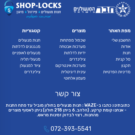
מפת האתר
מוצרים
קטגוריות
החשבון שלי
שכפול מפתחות
חנות מנעולים
אודות
מערכות אבטחה
מנגנונים לדלתות
חנות
ידיות לדלתות
מנעולים לאופניים
סל קניות
צילינדרים
מנעולי תליה
תקנון
מערכות אינטרקום
ציוד למנעולן
מדיניות הפרטיות
עינית דיגיטלית
צילינדרים
פעמון אלחוטי
צור קשר
כתובתינו: כתבו ב-WAZE : חנות מנעולים בחולון מוביל עד פתח החנות
- אנחנו קומת קרקע. (הלהב, 6 ביתן 218 חולון) ניתן לאסוף מוצרים
מהחנות, רצוי לבדוק זמינות מראש.
072-393-5541