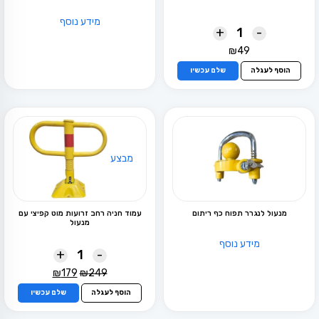
מידע נוסף
+
-
₪
49
הוסף לעגלה
שלם עכשיו
מבצע
מנעול לנגרר תפוח כף ריתום
עמוד חניה רחב זרועות מוט קפיצי עם
מנעול
מידע נוסף
+
-
המחיר
המחיר
₪
179
₪
249
המקורי
הנוכחי
הוסף לעגלה
שלם עכשיו
היה:
הוא:
₪179.
₪249.