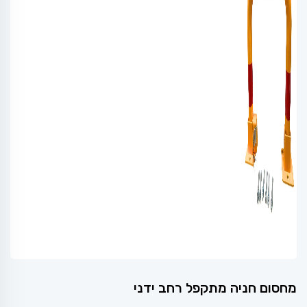
מחסום חניה מתקפל רחב ידני